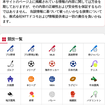
本サイトのページ上に掲載されている情報の内容に関しては万全を
期しておりますが、その内容の正確性および安全性を保証するもの
ではありません。 当該情報に基づいて被ったいかなる損害について
も、株式会社NTTドコモおよび情報提供者は一切の責任を負いかね
ます。
競技一覧
プロ野球
プロ野球(2軍)
MLB
高校野球
侍ジャパン
ゴルフ
Jリーグ
海外サッカー
日本代表
テニス
大相撲
Bリーグ
NBA
ラグビー
中央競馬
地方競馬
卓球
バレー
格闘技
バドミントン