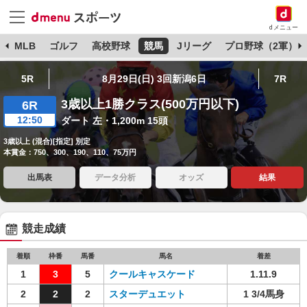
dメニュー
球
MLB
ゴルフ
高校野球
競馬
Jリーグ
プロ野球（2軍）
5R
8月29日(日) 3回新潟6日
7R
3歳以上1勝クラス(500万円以下)
6R
12:50
ダート 左・1,200m 15頭
3歳以上 (混合)[指定] 別定
本賞金：750、300、190、110、75万円
出馬表
データ分析
オッズ
結果
競走成績
着順
枠番
馬番
馬名
着差
1
3
5
クールキャスケード
1.11.9
2
2
2
スターデュエット
1 3/4馬身