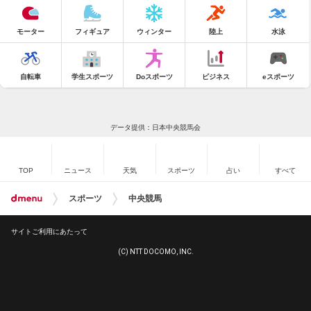
モーター
フィギュア
ウィンター
陸上
水泳
自転車
学生スポーツ
Doスポーツ
ビジネス
eスポーツ
データ提供：日本中央競馬会
TOP
ニュース
天気
スポーツ
占い
すべて
スポーツ
中央競馬
サイトご利用にあたって
(C) NTT DOCOMO, INC.