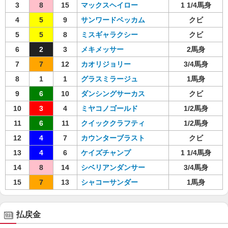
3
8
15
マックスヘイロー
1 1/4馬身
4
5
9
サンワードベッカム
クビ
5
5
8
ミスギャラクシー
クビ
6
2
3
メキメッサー
2馬身
7
7
12
カオリジョリー
3/4馬身
8
1
1
グラスミラージュ
1馬身
9
6
10
ダンシングサーカス
クビ
10
3
4
ミヤコノゴールド
1/2馬身
11
6
11
クイッククラフティ
1/2馬身
12
4
7
カウンターブラスト
クビ
13
4
6
ケイズチャンプ
1 1/4馬身
14
8
14
シベリアンダンサー
3/4馬身
15
7
13
シャコーサンダー
1馬身
払戻金