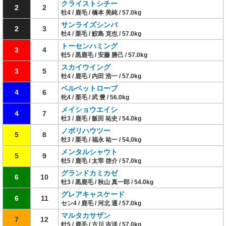
クライストシチー
2
2
牡4 / 鹿毛 / 橋本 美純 / 57.0kg
サンライズシンバ
2
3
牡4 / 栗毛 / 鮫島 克也 / 57.0kg
トーセンハミング
3
4
牡5 / 黒鹿毛 / 安藤 勝己 / 57.0kg
スカイウイング
3
5
牡4 / 鹿毛 / 内田 浩一 / 57.0kg
ベルベットローブ
4
6
牝4 / 栗毛 / 武 豊 / 56.0kg
メイショウエイシ
4
7
牡3 / 鹿毛 / 飯田 祐史 / 54.0kg
ノボリハウツー
5
8
牡3 / 栗毛 / 福永 祐一 / 54.0kg
メンタルシャウト
5
9
牡5 / 鹿毛 / 太宰 啓介 / 57.0kg
グランドカミカゼ
6
10
牡3 / 黒鹿毛 / 秋山 真一郎 / 54.0kg
グレアキャスケード
6
11
セン4 / 鹿毛 / 河北 通 / 57.0kg
マルタカサザン
7
12
牡5 / 鹿毛 / 古川 吉洋 / 57.0kg