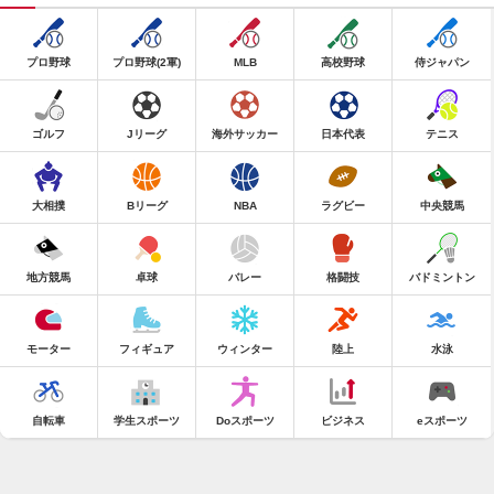
プロ野球
プロ野球(2軍)
MLB
高校野球
侍ジャパン
ゴルフ
Jリーグ
海外サッカー
日本代表
テニス
大相撲
Bリーグ
NBA
ラグビー
中央競馬
地方競馬
卓球
バレー
格闘技
バドミントン
モーター
フィギュア
ウィンター
陸上
水泳
自転車
学生スポーツ
Doスポーツ
ビジネス
eスポーツ