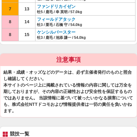
ファンドリカイゼン
7
13
牡5 / 鹿毛 / 幸 英明 / 57.0kg
フィールドアタック
8
14
牡3 / 栗毛 / 石橋 守 / 54.0kg
ケンシルバースター
8
15
牡3 / 鹿毛 / 池添 謙一 / 54.0kg
注意事項
結果・成績・オッズなどのデータは、必ず主催者発行のものと照合
し確認してください。
本サイトのページ上に掲載されている情報の内容に関しては万全を
期しておりますが、その内容の正確性および安全性を保証するもの
ではありません。 当該情報に基づいて被ったいかなる損害について
も、株式会社NTTドコモおよび情報提供者は一切の責任を負いかね
ます。
競技一覧