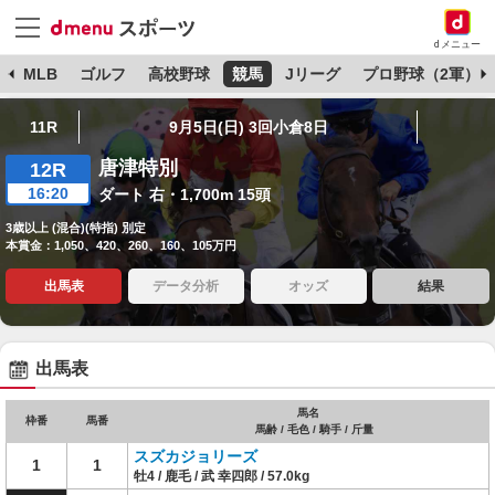
dメニュー
球
MLB
ゴルフ
高校野球
競馬
Jリーグ
プロ野球（2軍）
11R
9月5日(日) 3回小倉8日
唐津特別
12R
16:20
ダート 右・1,700m 15頭
3歳以上 (混合)(特指) 別定
本賞金：1,050、420、260、160、105万円
出馬表
データ分析
オッズ
結果
出馬表
馬名
枠番
馬番
馬齢 / 毛色 / 騎手 / 斤量
スズカジョリーズ
1
1
牡4 / 鹿毛 / 武 幸四郎 / 57.0kg