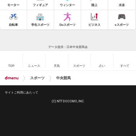
モーター
フィギュア
ウィンター
陸上
水泳
自転車
学生スポーツ
Doスポーツ
ビジネス
eスポーツ
データ提供：日本中央競馬会
TOP
ニュース
天気
スポーツ
占い
すべて
スポーツ
中央競馬
サイトご利用にあたって
(C) NTT DOCOMO, INC.