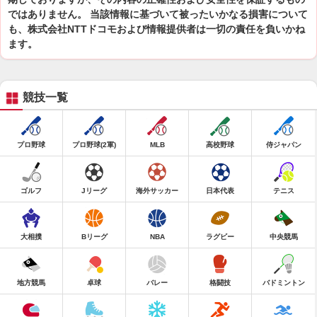
ではありません。 当該情報に基づいて被ったいかなる損害について
も、株式会社NTTドコモおよび情報提供者は一切の責任を負いかね
ます。
競技一覧
プロ野球
プロ野球(2軍)
MLB
高校野球
侍ジャパン
ゴルフ
Jリーグ
海外サッカー
日本代表
テニス
大相撲
Bリーグ
NBA
ラグビー
中央競馬
地方競馬
卓球
バレー
格闘技
バドミントン