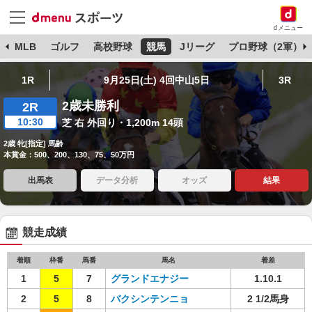
dメニュー
球
MLB
ゴルフ
高校野球
競馬
Jリーグ
プロ野球（2軍）
1R
9月25日(土) 4回中山5日
3R
2歳未勝利
2R
10:30
芝 右 外回り・1,200m 14頭
2歳 牝[指定] 馬齢
本賞金：500、200、130、75、50万円
出馬表
データ分析
オッズ
結果
競走成績
着順
枠番
馬番
馬名
着差
1
5
7
グランドエナジー
1.10.1
2
5
8
バクシンテンニョ
2 1/2馬身