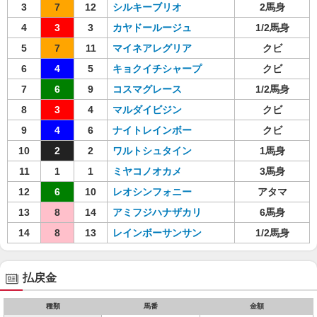
3
7
12
シルキーブリオ
2馬身
4
3
3
カヤドールージュ
1/2馬身
5
7
11
マイネアレグリア
クビ
6
4
5
キョクイチシャープ
クビ
7
6
9
コスマグレース
1/2馬身
8
3
4
マルダイビジン
クビ
9
4
6
ナイトレインボー
クビ
10
2
2
ワルトシュタイン
1馬身
11
1
1
ミヤコノオカメ
3馬身
12
6
10
レオシンフォニー
アタマ
13
8
14
アミフジハナザカリ
6馬身
14
8
13
レインボーサンサン
1/2馬身
払戻金
種類
馬番
金額