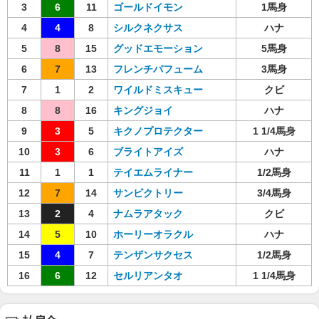
3
6
11
ゴールドイモン
1馬身
4
4
8
シルクネクサス
ハナ
5
8
15
グッドエモーション
5馬身
6
7
13
フレンチパフューム
3馬身
7
1
2
ワイルドミスキュー
クビ
8
8
16
キングジョイ
ハナ
9
3
5
キクノプロテクター
1 1/4馬身
10
3
6
ブライトアイズ
ハナ
11
1
1
テイエムライナー
1/2馬身
12
7
14
サンビクトリー
3/4馬身
13
2
4
ナムラアタック
クビ
14
5
10
ホーリーオラクル
ハナ
15
4
7
テンザンサクセス
1/2馬身
16
6
12
セルリアンタオ
1 1/4馬身