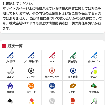
し確認してください。
本サイトのページ上に掲載されている情報の内容に関しては万全を
期しておりますが、その内容の正確性および安全性を保証するもの
ではありません。 当該情報に基づいて被ったいかなる損害について
も、株式会社NTTドコモおよび情報提供者は一切の責任を負いかね
ます。
競技一覧
プロ野球
プロ野球(2軍)
MLB
高校野球
侍ジャパン
ゴルフ
Jリーグ
海外サッカー
日本代表
テニス
大相撲
Bリーグ
NBA
ラグビー
中央競馬