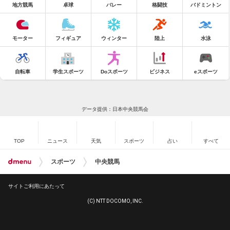
地方競馬
卓球
バレー
格闘技
バドミントン
モーター
フィギュア
ウィンター
陸上
水泳
自転車
学生スポーツ
Doスポーツ
ビジネス
eスポーツ
データ提供：日本中央競馬会
TOP
ニュース
天気
スポーツ
占い
すべて
スポーツ
中央競馬
サイトご利用にあたって
(C) NTT DOCOMO, INC.