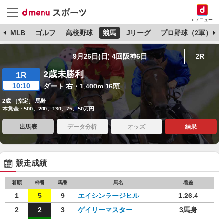
dメニュー
球
MLB
ゴルフ
高校野球
競馬
Jリーグ
プロ野球（2軍）
9月26日(日) 4回阪神6日
2R
2歳未勝利
1R
10:10
ダート 右・1,400m 16頭
2歳 ［指定］ 馬齢
本賞金：500、200、130、75、50万円
出馬表
データ分析
オッズ
結果
競走成績
着順
枠番
馬番
馬名
着差
1
5
9
エイシンラージヒル
1.26.4
2
2
3
ゲイリーマスター
3馬身