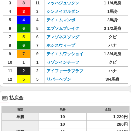
3
8
11
マッハジュウクン
1 1/4馬身
4
3
3
シンメイガルダン
1馬身
5
4
4
テイエムマンボ
3馬身
6
6
8
エプソムブレイク
3 1/2馬身
7
5
6
アマゾネスソング
クビ
8
6
7
ホシスウィープ
ハナ
9
7
9
テイエムワッショイ
1 3/4馬身
10
1
1
セゾンインチーフ
クビ
11
2
2
アイファーラブラブ
ハナ
12
5
5
リバーヘブン
3/4馬身
払戻金
種類
馬番
金額
単勝
10
1,220円
10
280円