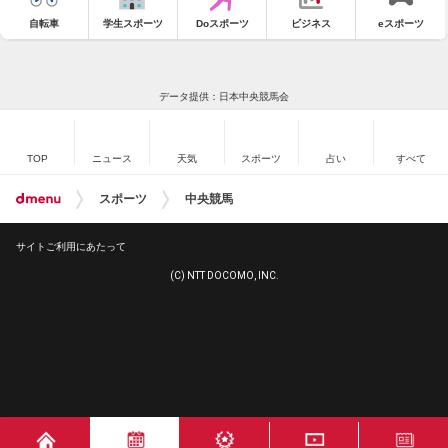
自転車
学生スポーツ
Doスポーツ
ビジネス
eスポーツ
データ提供：日本中央競馬会
TOP
ニュース
天気
スポーツ
占い
すべて
スポーツ
中央競馬
サイトご利用にあたって
(C) NTT DOCOMO, INC.