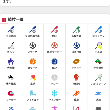
ます。
競技一覧
プロ野球
プロ野球(2軍)
MLB
高校野球
侍ジャパン
ゴルフ
Jリーグ
海外サッカー
日本代表
テニス
大相撲
Bリーグ
NBA
ラグビー
中央競馬
地方競馬
卓球
バレー
格闘技
バドミントン
モーター
フィギュア
ウィンター
陸上
水泳