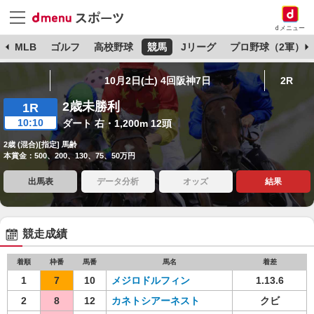
dメニュー
球
MLB
ゴルフ
高校野球
競馬
Jリーグ
プロ野球（2軍）
10月2日(土) 4回阪神7日
2R
2歳未勝利
1R
10:10
ダート 右・1,200m 12頭
2歳 (混合)[指定] 馬齢
本賞金：500、200、130、75、50万円
出馬表
データ分析
オッズ
結果
競走成績
着順
枠番
馬番
馬名
着差
1
7
10
メジロドルフィン
1.13.6
2
8
12
カネトシアーネスト
クビ