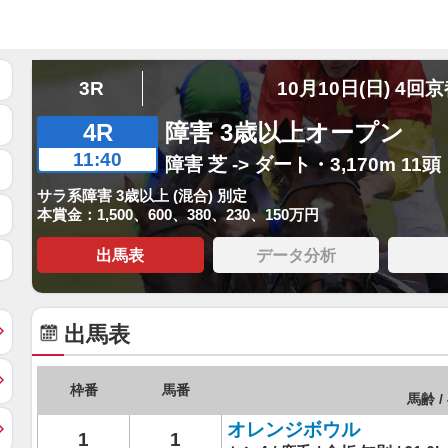
3R
10月10日(日) 4回
4R
障害 3歳以上オープン
11:40
障害 芝 -> ダート・3,170m 11頭
サラ系障害 3歳以上 (混合) 別定
本賞金：1,500、600、380、230、150万円
出馬表
データ分析
出馬表
枠番
馬番
馬齢 /
オレンジボウル
1
1