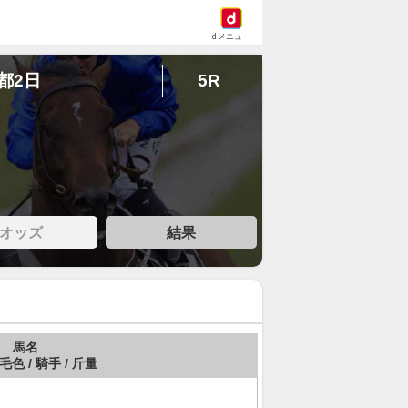
dメニュー
京都2日
5R
オッズ
結果
馬名
 毛色 / 騎手 / 斤量