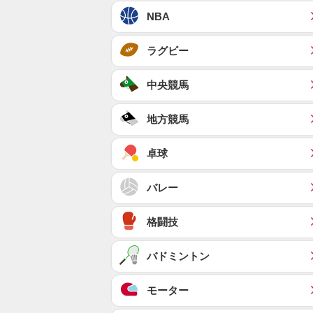
NBA
ラグビー
中央競馬
地方競馬
卓球
バレー
格闘技
バドミントン
モーター