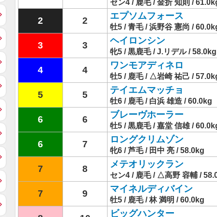
セン4 / 鹿毛 / 金折 知則 / 61.0k
エプソムフォース
2
2
牡5 / 青毛 / 浜野谷 憲尚 / 60.0k
ヘイロンシン
3
3
牝5 / 黒鹿毛 / J.リデル / 58.0kg
ワンモアディネロ
4
4
牡5 / 鹿毛 / △岩崎 祐己 / 57.0k
テイエムマッチョ
5
5
牡6 / 鹿毛 / 白浜 雄造 / 60.0kg
ブレーヴホーラー
6
6
牡5 / 黒鹿毛 / 嘉堂 信雄 / 60.0k
ロングクリムゾン
6
7
牝6 / 芦毛 / 田中 亮 / 58.0kg
メテオリックラン
7
8
セン4 / 鹿毛 / △高野 容輔 / 58.
マイネルディバイン
7
9
牡5 / 鹿毛 / 林 満明 / 60.0kg
ビッグハンター