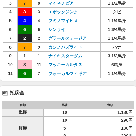
3
7
8
マイネノビア
1 1/2馬身
4
3
3
エポックジンク
クビ
5
4
4
フミノマイヒメ
1 1/4馬身
6
6
6
シンライ
1 3/4馬身
7
2
2
グラールステージア
1 1/4馬身
8
7
9
カシノバズライト
ハナ
9
1
1
ナイキスターダム
3 1/2馬身
10
8
11
マッキーカルタス
6馬身
11
6
7
フォーカルフィギア
1 1/4馬身
払戻金
種類
馬番
金額
単勝
10
1,180円
10
290円
複勝
5
130円