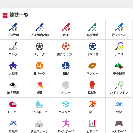
競技一覧
プロ野球
プロ野球(2軍)
MLB
高校野球
侍ジャパン
ゴルフ
Jリーグ
海外サッカー
日本代表
テニス
大相撲
Bリーグ
NBA
ラグビー
中央競馬
地方競馬
卓球
バレー
格闘技
バドミントン
モーター
フィギュア
ウィンター
陸上
水泳
自転車
学生スポーツ
Doスポーツ
ビジネス
eスポーツ