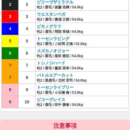
ビリーヴザミラクル
2
2
牝2 / 栗毛 / 後藤 浩輝 / 54.0kg
ウエスタンベガ
3
3
牝2 / 鹿毛 / 勝浦 正樹 / 54.0kg
ピサノグラフ
4
4
牝2 / 鹿毛 / 岡部 幸雄 / 54.0kg
トーセンラビング
5
5
牝2 / 栗毛 / △松岡 正海 / 52.0kg
スズカノオジョー
6
6
牝2 / 栗毛 / 柴田 善臣 / 54.0kg
トシノジハード
7
7
牝2 / 栗毛 / 藤原 英幸 / 54.0kg
バトルエアーカット
7
8
牝2 / 黒鹿毛 / 北村 宏司 / 54.0kg
トーセンライブリー
8
9
牝2 / 栗毛 / ☆石橋 脩 / 53.0kg
ビコーグレイス
8
10
牝2 / 鹿毛 / 田中 勝春 / 54.0kg
注意事項