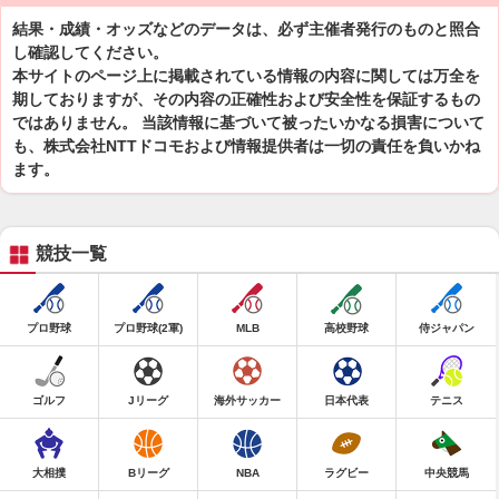
結果・成績・オッズなどのデータは、必ず主催者発行のものと照合
し確認してください。
本サイトのページ上に掲載されている情報の内容に関しては万全を
期しておりますが、その内容の正確性および安全性を保証するもの
ではありません。 当該情報に基づいて被ったいかなる損害について
も、株式会社NTTドコモおよび情報提供者は一切の責任を負いかね
ます。
競技一覧
プロ野球
プロ野球(2軍)
MLB
高校野球
侍ジャパン
ゴルフ
Jリーグ
海外サッカー
日本代表
テニス
大相撲
Bリーグ
NBA
ラグビー
中央競馬