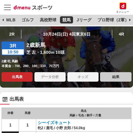
dメニュー
球
MLB
ゴルフ
高校野球
競馬
Jリーグ
プロ野球（2軍）
2R
10月24日(日) 4回東京6日
4R
2歳新馬
3R
10:50
芝 左・1,600m 10頭
2歳 牝 馬齢
本賞金：700、280、180、110、70万円
出馬表
データ分析
オッズ
結果
出馬表
馬名
枠番
馬番
馬齢 / 毛色 / 騎手 / 斤量
シーイズキュート
1
1
牝2 / 鹿毛 / 小野 次郎 / 54.0kg