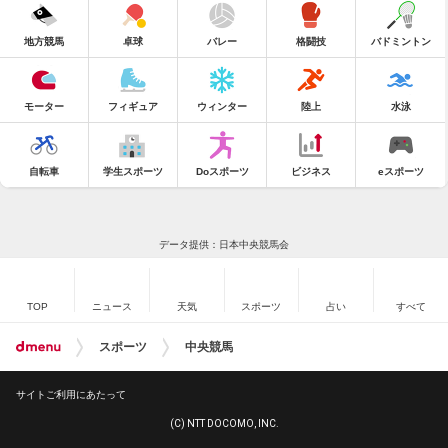
地方競馬
卓球
バレー
格闘技
バドミントン
モーター
フィギュア
ウィンター
陸上
水泳
自転車
学生スポーツ
Doスポーツ
ビジネス
eスポーツ
データ提供：日本中央競馬会
TOP
ニュース
天気
スポーツ
占い
すべて
スポーツ
中央競馬
サイトご利用にあたって
(C) NTT DOCOMO, INC.