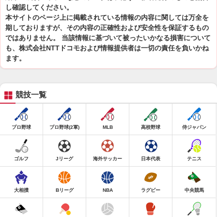
し確認してください。
本サイトのページ上に掲載されている情報の内容に関しては万全を
期しておりますが、その内容の正確性および安全性を保証するもの
ではありません。 当該情報に基づいて被ったいかなる損害について
も、株式会社NTTドコモおよび情報提供者は一切の責任を負いかね
ます。
競技一覧
プロ野球
プロ野球(2軍)
MLB
高校野球
侍ジャパン
ゴルフ
Jリーグ
海外サッカー
日本代表
テニス
大相撲
Bリーグ
NBA
ラグビー
中央競馬