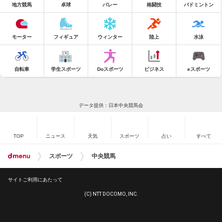
地方競馬
卓球
バレー
格闘技
バドミントン
モーター
フィギュア
ウィンター
陸上
水泳
自転車
学生スポーツ
Doスポーツ
ビジネス
eスポーツ
データ提供：日本中央競馬会
TOP
ニュース
天気
スポーツ
占い
すべて
スポーツ
中央競馬
サイトご利用にあたって
(C) NTT DOCOMO, INC.