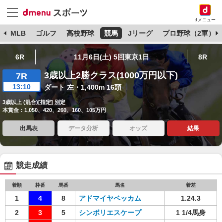
dメニュー
球
MLB
ゴルフ
高校野球
競馬
Jリーグ
プロ野球（2軍）
6R
11月6日(土) 5回東京1日
8R
3歳以上2勝クラス(1000万円以下)
7R
13:10
ダート 左・1,400m 16頭
3歳以上 (混合)[指定] 別定
本賞金：1,050、420、260、160、105万円
出馬表
データ分析
オッズ
結果
競走成績
着順
枠番
馬番
馬名
着差
1
4
8
アドマイヤベッカム
1.24.3
2
3
5
シンボリエスケープ
1 1/4馬身