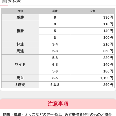
払戻金
種類
馬番
金額
単勝
8
330円
8
110円
複勝
5
140円
6
100円
枠連
3-4
210円
馬連
5-8
650円
5-8
220円
ワイド
6-8
140円
5-6
180円
馬単
8-5
1,190円
3連複
5-6-8
290円
注意事項
結果・成績・オッズなどのデータは、必ず主催者発行のものと照合