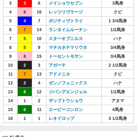
3
3
6
メイショウセブン
3馬身
4
8
16
レッツリヴラージ
クビ
5
4
7
ポジティヴトライ
1 3/4馬身
6
7
14
ランタイムルーチン
1/2馬身
7
5
10
スターオブニルス
ハナ
8
5
9
マチカネテマリウタ
3/4馬身
9
8
15
トーセントモサン
3/4馬身
10
2
3
アガーテ
2 1/2馬身
11
7
13
アドメニカ
クビ
12
2
4
ゼンノフェニックス
ハナ
13
6
12
ジパングエンジェル
1/2馬身
14
1
2
ザップトウショウ
アタマ
15
6
11
エーピーコンロン
4馬身
16
1
1
レオドロップ
3 1/2馬身