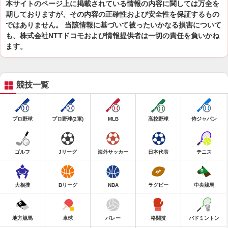
本サイトのページ上に掲載されている情報の内容に関しては万全を
期しておりますが、その内容の正確性および安全性を保証するもの
ではありません。 当該情報に基づいて被ったいかなる損害について
も、株式会社NTTドコモおよび情報提供者は一切の責任を負いかね
ます。
競技一覧
プロ野球
プロ野球(2軍)
MLB
高校野球
侍ジャパン
ゴルフ
Jリーグ
海外サッカー
日本代表
テニス
大相撲
Bリーグ
NBA
ラグビー
中央競馬
地方競馬
卓球
バレー
格闘技
バドミントン