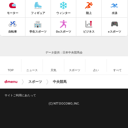
モーター
フィギュア
ウィンター
陸上
水泳
自転車
学生スポーツ
Doスポーツ
ビジネス
eスポーツ
データ提供：日本中央競馬会
TOP
ニュース
天気
スポーツ
占い
すべて
スポーツ
中央競馬
サイトご利用にあたって
(C) NTT DOCOMO, INC.