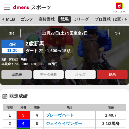
dメニュー
球
MLB
ゴルフ
高校野球
競馬
Jリーグ
プロ野球（2軍）
3R
11月27日(土) 5回東京7日
5R
2歳新馬
4R
11:20
ダート 左・1,600m 15頭
2歳 ［指定］ 馬齢
本賞金：700、280、180、110、70万円
出馬表
データ分析
オッズ
結果
競走成績
着順
枠番
馬番
馬名
着差
1
3
4
ブレーヴハート
1.40.7
2
4
6
ジェイケイワンダー
3 1/2馬身