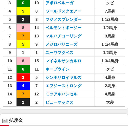
3
6
10
アポロベルーガ
クビ
4
5
8
ワールドスクエアー
7馬身
5
2
3
フジノスプレンダー
1 1/2馬身
6
8
14
ベルモントボージー
1/2馬身
7
7
13
マルハチコーリング
3馬身
8
5
9
メジロバリニーズ
1 1/4馬身
9
1
1
ユーワマクベス
1/2馬身
10
8
15
マイネルサンカルロ
1 3/4馬身
11
6
11
キープウイン
クビ
12
3
5
シンボリロイヤルズ
4馬身
13
4
7
エフジーストロング
2馬身
14
7
12
ミツアキハンセル
4馬身
15
2
2
ビューマックス
大差
払戻金