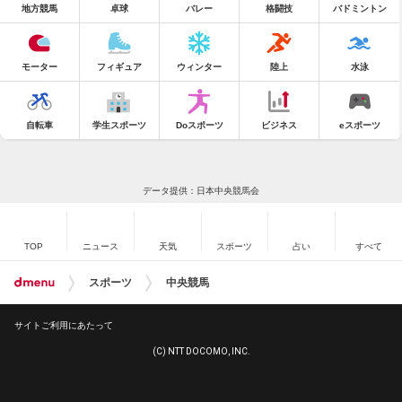
地方競馬
卓球
バレー
格闘技
バドミントン
モーター
フィギュア
ウィンター
陸上
水泳
自転車
学生スポーツ
Doスポーツ
ビジネス
eスポーツ
データ提供：日本中央競馬会
TOP
ニュース
天気
スポーツ
占い
すべて
スポーツ
中央競馬
サイトご利用にあたって
(C) NTT DOCOMO, INC.