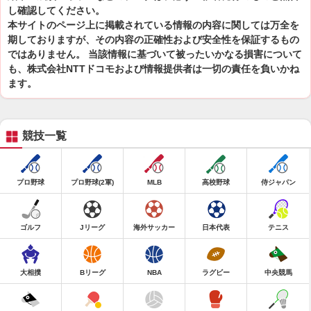
し確認してください。
本サイトのページ上に掲載されている情報の内容に関しては万全を
期しておりますが、その内容の正確性および安全性を保証するもの
ではありません。 当該情報に基づいて被ったいかなる損害について
も、株式会社NTTドコモおよび情報提供者は一切の責任を負いかね
ます。
競技一覧
プロ野球
プロ野球(2軍)
MLB
高校野球
侍ジャパン
ゴルフ
Jリーグ
海外サッカー
日本代表
テニス
大相撲
Bリーグ
NBA
ラグビー
中央競馬