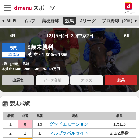
dメニュー
球
MLB
ゴルフ
高校野球
競馬
Jリーグ
プロ野球（2軍）
4R
12月5日(日) 3回中京2日
6R
2歳未勝利
5R
11:55
芝 左・1,800m 16頭
2歳 ［指定］ 馬齢
本賞金：500、200、130、75、50万円
出馬表
データ分析
オッズ
結果
競走成績
着順
枠番
馬番
馬名
着差
1
8
15
グッドエモーション
1.51.3
2
1
1
マルブツパルセイト
2 1/2馬身