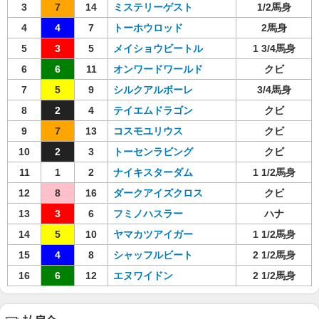
3
7
14
ミステリーゲスト
1/2馬身
4
4
7
トーホウロッド
2馬身
5
3
5
メイショウビートル
1 3/4馬身
6
6
11
オンワードワールド
クビ
7
5
9
シルクアルボーレ
3/4馬身
8
2
4
テイエムドラゴン
クビ
9
7
13
コスモユリウス
クビ
10
2
3
トーセンラビング
クビ
11
1
2
ナイキスターダム
1 1/2馬身
12
8
16
ダークアイズクロス
クビ
13
3
6
フミノハスラー
ハナ
14
5
10
ヤマカツアイガー
1 1/2馬身
15
4
8
シャッフルビート
2 1/2馬身
16
6
12
エヌワイドン
2 1/2馬身