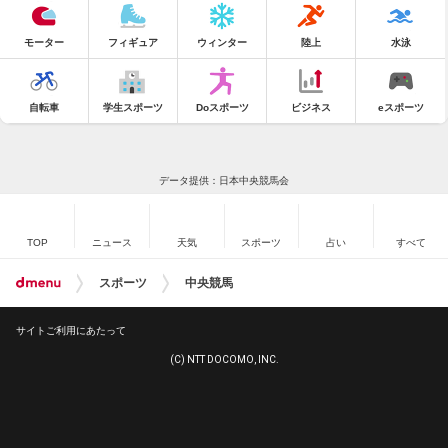
モーター
フィギュア
ウィンター
陸上
水泳
自転車
学生スポーツ
Doスポーツ
ビジネス
eスポーツ
データ提供：日本中央競馬会
TOP
ニュース
天気
スポーツ
占い
すべて
スポーツ
中央競馬
サイトご利用にあたって
(C) NTT DOCOMO, INC.