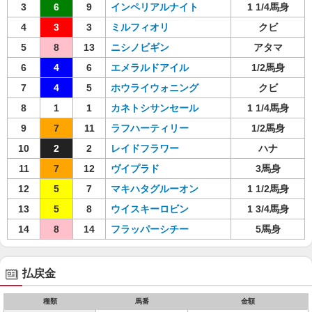
3
6
9
インペリアルナイト
1 1/4馬身
4
3
3
ミルフィオリ
クビ
5
8
13
ニシノビギン
アタマ
6
4
6
エメラルドアイル
1/2馬身
7
4
5
ホウライウォニング
クビ
8
1
1
カネトシサンセール
1 1/4馬身
9
7
11
ラフハーティリー
1/2馬身
10
2
2
レイドフラワー
ハナ
11
7
12
ヴイプラド
3馬身
12
5
7
マキハタグルーオン
1 1/2馬身
13
5
8
ウイスキーロビン
1 3/4馬身
14
8
14
フラッパーシチー
5馬身
払戻金
種類
馬番
金額