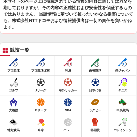
本サイトのページ上に掲載されている情報の内容に関しては万全を
期しておりますが、その内容の正確性および安全性を保証するもの
ではありません。 当該情報に基づいて被ったいかなる損害について
も、株式会社NTTドコモおよび情報提供者は一切の責任を負いかね
ます。
競技一覧
プロ野球
プロ野球(2軍)
MLB
高校野球
侍ジャパン
ゴルフ
Jリーグ
海外サッカー
日本代表
テニス
大相撲
Bリーグ
NBA
ラグビー
中央競馬
地方競馬
卓球
バレー
格闘技
バドミントン