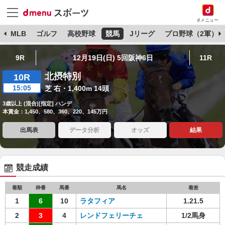
dメニュー
球
MLB
ゴルフ
高校野球
競馬
Jリーグ
プロ野球（2軍）
9R
12月19日(日) 5回阪神6日
11R
北摂特別
10R
15:05
芝 右・1,400m 14頭
3歳以上 (混合)[指定] ハンデ
本賞金：1,450、580、360、220、145万円
出馬表
データ分析
オッズ
結果
競走成績
着順
枠番
馬番
馬名
着差
1
6
10
ラタフィア
1.21.5
2
3
4
レンドフェリーチェ
1/2馬身