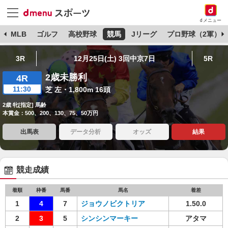
dメニュー
球
MLB
ゴルフ
高校野球
競馬
Jリーグ
プロ野球（2軍）
3R
12月25日(土) 3回中京7日
5R
2歳未勝利
4R
11:30
芝 左・1,800m 16頭
2歳 牝[指定] 馬齢
本賞金：500、200、130、75、50万円
出馬表
データ分析
オッズ
結果
競走成績
着順
枠番
馬番
馬名
着差
1
4
7
ジョウノビクトリア
1.50.0
2
3
5
シンシンマーキー
アタマ