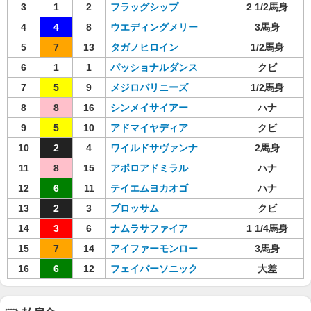
3
1
2
フラッグシップ
2 1/2馬身
4
4
8
ウエディングメリー
3馬身
5
7
13
タガノヒロイン
1/2馬身
6
1
1
パッショナルダンス
クビ
7
5
9
メジロバリニーズ
1/2馬身
8
8
16
シンメイサイアー
ハナ
9
5
10
アドマイヤディア
クビ
10
2
4
ワイルドサヴァンナ
2馬身
11
8
15
アポロアドミラル
ハナ
12
6
11
テイエムヨカオゴ
ハナ
13
2
3
ブロッサム
クビ
14
3
6
ナムラサファイア
1 1/4馬身
15
7
14
アイファーモンロー
3馬身
16
6
12
フェイバーソニック
大差