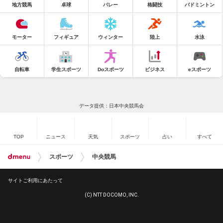
地方競馬
卓球
バレー
格闘技
バドミントン
モーター
フィギュア
ウィンター
陸上
水泳
自転車
学生スポーツ
Doスポーツ
ビジネス
eスポーツ
データ提供：日本中央競馬会
TOP
ニュース
天気
スポーツ
占い
すべて
スポーツ
中央競馬
サイトご利用にあたって
(C) NTT DOCOMO, INC.