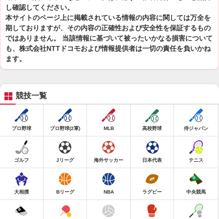
し確認してください。
本サイトのページ上に掲載されている情報の内容に関しては万全を
期しておりますが、その内容の正確性および安全性を保証するもの
ではありません。 当該情報に基づいて被ったいかなる損害について
も、株式会社NTTドコモおよび情報提供者は一切の責任を負いかね
ます。
競技一覧
プロ野球
プロ野球(2軍)
MLB
高校野球
侍ジャパン
ゴルフ
Jリーグ
海外サッカー
日本代表
テニス
大相撲
Bリーグ
NBA
ラグビー
中央競馬