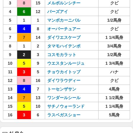
3
8
15
メルボルンシチー
クビ
4
6
12
バーズアイ
クビ
5
1
1
マンボカーニバル
1/2馬身
6
4
8
オーバーチュアー
クビ
7
7
14
ダイワエスケープ
1 1/4馬身
8
1
2
タマモハイテンポ
3/4馬身
9
2
3
コスモカラット
1/2馬身
10
5
9
ウエスタンルージュ
1 3/4馬身
11
3
5
チョウカイトップ
ハナ
12
8
16
ダイワラウディー
クビ
13
4
7
トーセンザサン
4馬身
14
7
13
ワンダールシール
1 1/2馬身
15
5
10
サチノウォーランド
1 1/4馬身
16
3
6
ラスベガスショー
5馬身