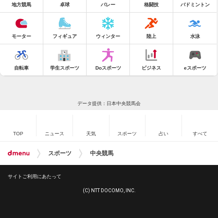
地方競馬
卓球
バレー
格闘技
バドミントン
モーター
フィギュア
ウィンター
陸上
水泳
自転車
学生スポーツ
Doスポーツ
ビジネス
eスポーツ
データ提供：日本中央競馬会
TOP
ニュース
天気
スポーツ
占い
すべて
スポーツ
中央競馬
サイトご利用にあたって
(C) NTT DOCOMO, INC.