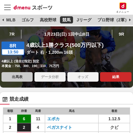
dメニュー
球
MLB
ゴルフ
高校野球
競馬
Jリーグ
プロ野球（2軍）
7R
1月23日(日) 1回中山8日
9R
4歳以上1勝クラス(500万円以下)
8R
13:50
ダート 右・1,200m 16頭
4歳以上 (混合)[指定] 別定
本賞金：750、300、190、110、75万円
出馬表
データ分析
オッズ
結果
競走成績
着順
枠番
馬番
馬名
着差
1
6
11
エポカ
1.12.5
2
2
4
ベガスナイト
クビ