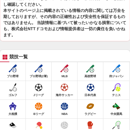
し確認してください。
本サイトのページ上に掲載されている情報の内容に関しては万全を
期しておりますが、その内容の正確性および安全性を保証するもの
ではありません。 当該情報に基づいて被ったいかなる損害について
も、株式会社NTTドコモおよび情報提供者は一切の責任を負いかね
ます。
競技一覧
プロ野球
プロ野球(2軍)
MLB
高校野球
侍ジャパン
ゴルフ
Jリーグ
海外サッカー
日本代表
テニス
大相撲
Bリーグ
NBA
ラグビー
中央競馬