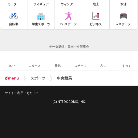
モーター
フィギュア
ウィンター
陸上
水泳
自転車
学生スポーツ
Doスポーツ
ビジネス
eスポーツ
データ提供：日本中央競馬会
TOP
ニュース
天気
スポーツ
占い
すべて
スポーツ
中央競馬
サイトご利用にあたって
(C) NTT DOCOMO, INC.