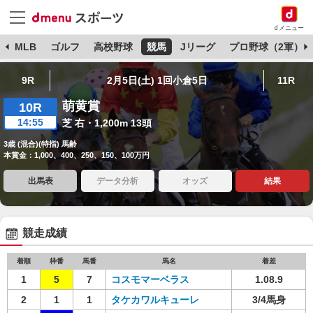
dメニュー
球
MLB
ゴルフ
高校野球
競馬
Jリーグ
プロ野球（2軍）
9R
2月5日(土) 1回小倉5日
11R
萌黄賞
10R
14:55
芝 右・1,200m 13頭
3歳 (混合)(特指) 馬齢
本賞金：1,000、400、250、150、100万円
出馬表
データ分析
オッズ
結果
競走成績
着順
枠番
馬番
馬名
着差
1
5
7
コスモマーベラス
1.08.9
2
1
1
タケカワルキューレ
3/4馬身