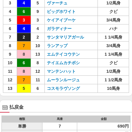
3
4
5
ヴァーチュ
1/2馬身
4
6
9
ビッグホワイト
クビ
5
3
3
ケイアイブーケ
3/4馬身
6
4
4
ガラディナー
ハナ
7
2
2
サンタマリアガール
1 1/4馬身
8
7
10
ランアップ
3/4馬身
9
8
13
エムテイコウテン
1 1/4馬身
10
6
8
テイエムカチボシ
クビ
11
8
12
マンテンハット
1/2馬身
12
7
11
ムーランルージュ
1 1/2馬身
13
5
6
コスモラヴソング
10馬身
払戻金
種類
馬番
金額
単勝
7
690円