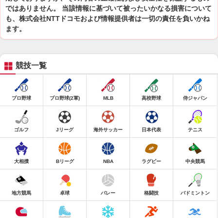
ではありません。 当該情報に基づいて被ったいかなる損害について
も、株式会社NTTドコモおよび情報提供者は一切の責任を負いかね
ます。
競技一覧
プロ野球
プロ野球(2軍)
MLB
高校野球
侍ジャパン
ゴルフ
Jリーグ
海外サッカー
日本代表
テニス
大相撲
Bリーグ
NBA
ラグビー
中央競馬
地方競馬
卓球
バレー
格闘技
バドミントン