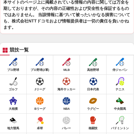
本サイトのページ上に掲載されている情報の内容に関しては万全を
期しておりますが、その内容の正確性および安全性を保証するもの
ではありません。 当該情報に基づいて被ったいかなる損害について
も、株式会社NTTドコモおよび情報提供者は一切の責任を負いかね
ます。
競技一覧
プロ野球
プロ野球(2軍)
MLB
高校野球
侍ジャパン
ゴルフ
Jリーグ
海外サッカー
日本代表
テニス
大相撲
Bリーグ
NBA
ラグビー
中央競馬
地方競馬
卓球
バレー
格闘技
バドミントン