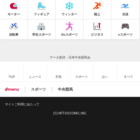
モーター
フィギュア
ウィンター
陸上
水泳
自転車
学生スポーツ
Doスポーツ
ビジネス
eスポーツ
データ提供：日本中央競馬会
TOP
ニュース
天気
スポーツ
占い
すべて
スポーツ
中央競馬
サイトご利用にあたって
(C) NTT DOCOMO, INC.