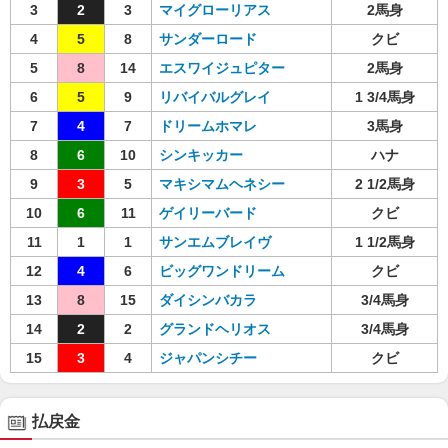
3
2
3
マイグローリアス
2馬身
4
5
8
サンダーロード
クビ
5
8
14
エスワイジュピター
2馬身
6
5
9
リバイバルグレイ
1 3/4馬身
7
4
7
ドリームホマレ
3馬身
8
6
10
シンキッカー
ハナ
9
3
5
マキシマムヘネシー
2 1/2馬身
10
6
11
ゲイリーバード
クビ
11
1
1
サンエムブレイヴ
1 1/2馬身
12
4
6
ビッグワンドリーム
クビ
13
8
15
ダイシンバカラ
3/4馬身
14
2
2
グランドヘリオス
3/4馬身
15
3
4
ジャパンシチー
クビ
払戻金