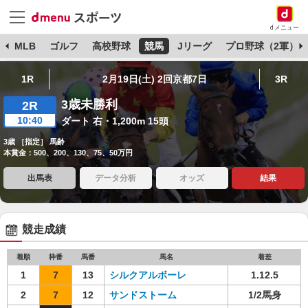
dメニュー
球
MLB
ゴルフ
高校野球
競馬
Jリーグ
プロ野球（2軍）
1R
2月19日(土) 2回京都7日
3R
3歳未勝利
2R
10:40
ダート 右・1,200m 15頭
3歳 ［指定］ 馬齢
本賞金：500、200、130、75、50万円
出馬表
データ分析
オッズ
結果
競走成績
着順
枠番
馬番
馬名
着差
1
7
13
シルクアルボーレ
1.12.5
2
7
12
サンドストーム
1/2馬身