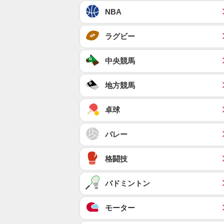
NBA
ラグビー
中央競馬
地方競馬
卓球
バレー
格闘技
バドミントン
モーター