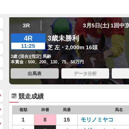
3R
3月5日(土) 1回中
4R
3歳未勝利
11:25
芝 左・2,000m 16頭
3歳 (混合)[指定] 馬齢
本賞金：500、200、130、75、50万円
出馬表
データ分析
競走成績
着順
枠番
馬番
馬名
1
8
15
モリノミヤコ