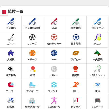
競技一覧
プロ野球
プロ野球(2軍)
MLB
高校野球
侍ジャパン
ゴルフ
Jリーグ
海外サッカー
日本代表
テニス
大相撲
Bリーグ
NBA
ラグビー
中央競馬
地方競馬
卓球
バレー
格闘技
バドミントン
モーター
フィギュア
ウィンター
陸上
水泳
自転車
学生スポーツ
Doスポーツ
ビジネス
eスポーツ