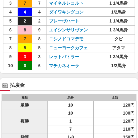
3
7
7
マイネルレコルト
1 1/4馬身
4
4
4
ダイワキングコン
1/2馬身
5
2
2
ブレーヴハート
1 1/4馬身
6
8
9
エイシンサリヴァン
1 3/4馬身
7
7
8
ニシノドコマデモ
クビ
8
5
5
ニューヨークカフェ
アタマ
9
3
3
レットバトラー
1 3/4馬身
10
6
6
マチカネオーラ
1/2馬身
払戻金
種類
馬番
金額
単勝
10
120円
10
100円
複勝
1
120円
7
110円
枠連
1-8
350円