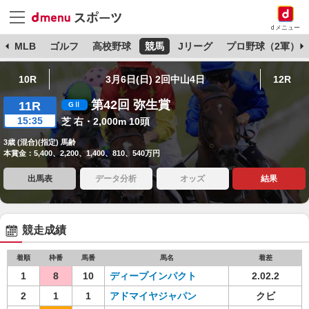
dメニュー
球
MLB
ゴルフ
高校野球
競馬
Jリーグ
プロ野球（2軍）
10R
3月6日(日) 2回中山4日
12R
第42回 弥生賞
11R
15:35
芝 右・2,000m 10頭
3歳 (混合)(指定) 馬齢
本賞金：5,400、2,200、1,400、810、540万円
出馬表
データ分析
オッズ
結果
競走成績
着順
枠番
馬番
馬名
着差
1
8
10
ディープインパクト
2.02.2
2
1
1
アドマイヤジャパン
クビ