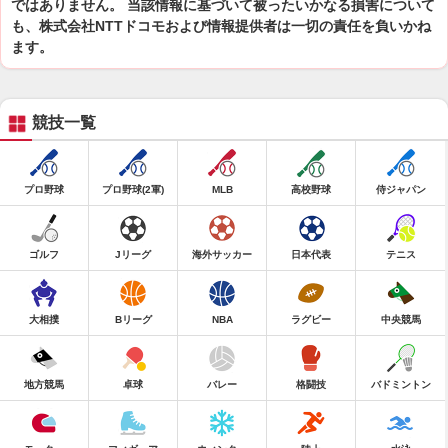
ではありません。 当該情報に基づいて被ったいかなる損害について
も、株式会社NTTドコモおよび情報提供者は一切の責任を負いかね
ます。
競技一覧
プロ野球
プロ野球(2軍)
MLB
高校野球
侍ジャパン
ゴルフ
Jリーグ
海外サッカー
日本代表
テニス
大相撲
Bリーグ
NBA
ラグビー
中央競馬
地方競馬
卓球
バレー
格闘技
バドミントン