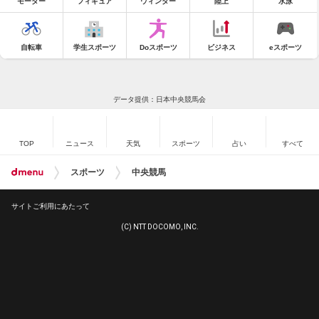
モーター
フィギュア
ウィンター
陸上
水泳
自転車
学生スポーツ
Doスポーツ
ビジネス
eスポーツ
データ提供：日本中央競馬会
TOP
ニュース
天気
スポーツ
占い
すべて
スポーツ
中央競馬
サイトご利用にあたって
(C) NTT DOCOMO, INC.