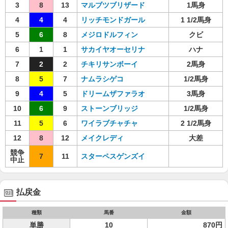
3
8
13
マルブツブリザード
1馬身
4
4
4
リッチモンドガール
1 1/2馬身
5
6
8
メジロドルフィン
クビ
6
1
1
サカイヤオーセリナ
ハナ
7
2
2
チキリサンボーイ
2馬身
8
5
7
ナムラシゲコ
1/2馬身
9
4
5
ドリームザファラオ
3馬身
10
6
9
ストーンブリッジ
1/2馬身
11
5
6
ワイラブチャチャ
2 1/2馬身
12
8
12
メイクレディ
大差
競争
7
11
スターペスゲンズイ
中止
払戻金
種類
馬番
金額
単勝
10
870円