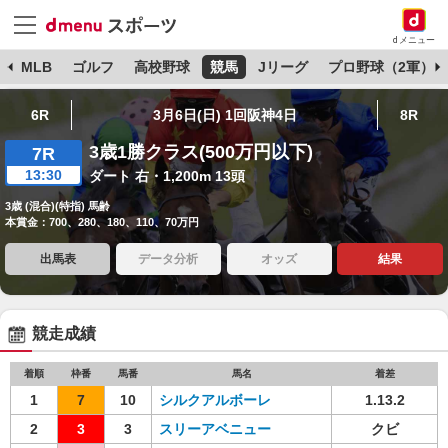
dメニュー
球
MLB
ゴルフ
高校野球
競馬
Jリーグ
プロ野球（2軍）
6R
3月6日(日) 1回阪神4日
8R
3歳1勝クラス(500万円以下)
7R
13:30
ダート 右・1,200m 13頭
3歳 (混合)(特指) 馬齢
本賞金：700、280、180、110、70万円
出馬表
データ分析
オッズ
結果
競走成績
着順
枠番
馬番
馬名
着差
1
7
10
シルクアルボーレ
1.13.2
2
3
3
スリーアベニュー
クビ