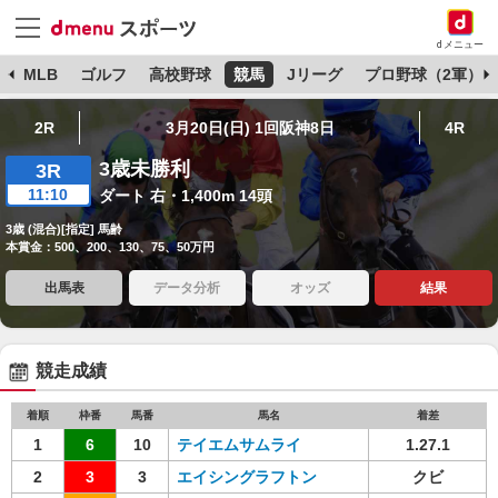
dメニュー
球
MLB
ゴルフ
高校野球
競馬
Jリーグ
プロ野球（2軍）
2R
3月20日(日) 1回阪神8日
4R
3歳未勝利
3R
11:10
ダート 右・1,400m 14頭
3歳 (混合)[指定] 馬齢
本賞金：500、200、130、75、50万円
出馬表
データ分析
オッズ
結果
競走成績
着順
枠番
馬番
馬名
着差
1
6
10
テイエムサムライ
1.27.1
2
3
3
エイシングラフトン
クビ