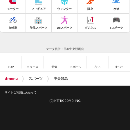
モーター
フィギュア
ウィンター
陸上
水泳
自転車
学生スポーツ
Doスポーツ
ビジネス
eスポーツ
データ提供：日本中央競馬会
TOP
ニュース
天気
スポーツ
占い
すべて
スポーツ
中央競馬
サイトご利用にあたって
(C) NTT DOCOMO, INC.