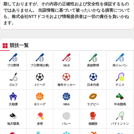
期しておりますが、その内容の正確性および安全性を保証するもの
ではありません。 当該情報に基づいて被ったいかなる損害について
も、株式会社NTTドコモおよび情報提供者は一切の責任を負いかね
ます。
競技一覧
プロ野球
プロ野球(2軍)
MLB
高校野球
侍ジャパン
ゴルフ
Jリーグ
海外サッカー
日本代表
テニス
大相撲
Bリーグ
NBA
ラグビー
中央競馬
地方競馬
卓球
バレー
格闘技
バドミントン