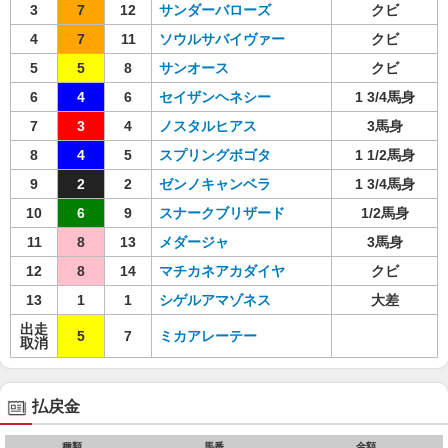
3
7
12
サンダーバローズ
クビ
4
7
11
ソウルサバイヴァー
クビ
5
5
8
サンオース
クビ
6
4
6
セイザンヘネシー
1 3/4馬身
7
3
4
ノスタルヒアス
3馬身
8
4
5
スプリングボゴタ
1 1/2馬身
9
2
2
ゼンノキャンベラ
1 3/4馬身
10
6
9
スナークブリザード
1/2馬身
11
8
13
メダージャ
3馬身
12
8
14
マチカネアカダイヤ
クビ
13
1
1
シゲルアマゾネス
大差
出走
5
7
ミカアレーテー
取消
払戻金
種類
馬番
金額