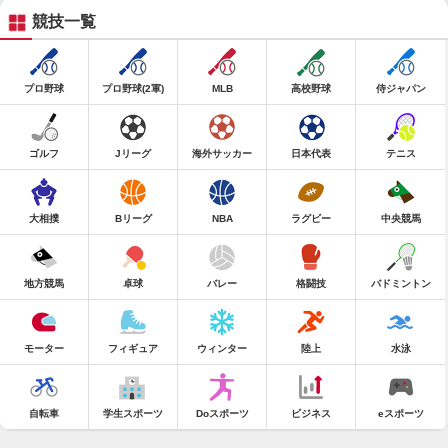
競技一覧
プロ野球
プロ野球(2軍)
MLB
高校野球
侍ジャパン
ゴルフ
Jリーグ
海外サッカー
日本代表
テニス
大相撲
Bリーグ
NBA
ラグビー
中央競馬
地方競馬
卓球
バレー
格闘技
バドミントン
モーター
フィギュア
ウィンター
陸上
水泳
自転車
学生スポーツ
Doスポーツ
ビジネス
eスポーツ