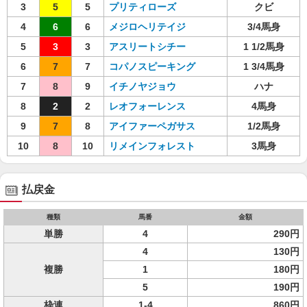
3
5
5
プリティローズ
クビ
4
6
6
メジロヘリテイジ
3/4馬身
5
3
3
アスリートシチー
1 1/2馬身
6
7
7
コパノスピーキング
1 3/4馬身
7
8
9
イチノヤジョウ
ハナ
8
2
2
レオフォーレンス
4馬身
9
7
8
アイファーペガサス
1/2馬身
10
8
10
リメインフォレスト
3馬身
払戻金
種類
馬番
金額
単勝
4
290円
4
130円
複勝
1
180円
5
190円
枠連
1-4
860円