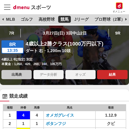
dメニュー
球
MLB
ゴルフ
高校野球
競馬
Jリーグ
プロ野球（2軍）
7R
3月27日(日) 3回中山2日
9R
4歳以上2勝クラス(1000万円以下)
8R
13:35
ダート 右・1,200m 10頭
4歳以上 牝[指定] 別定
本賞金：1,050、420、260、160、105万円
出馬表
データ分析
オッズ
結果
競走成績
着順
枠番
馬番
馬名
着差
1
4
4
オメガグレイス
1.12.9
2
1
1
ボタンフジ
クビ