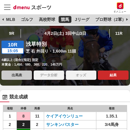
dメニュー
球
MLB
ゴルフ
高校野球
競馬
Jリーグ
プロ野球（2軍）
9R
4月2日(土) 3回中山3日
11R
浅草特別
10R
15:05
芝 右 外回り・1,600m 11頭
4歳以上 (混合)[指定] 別定
本賞金：1,450、580、360、220、145万円
出馬表
データ分析
オッズ
結果
競走成績
着順
枠番
馬番
馬名
着差
1
8
11
ケイアイウンリュー
1.35.1
2
2
2
サンキンバスター
3/4馬身