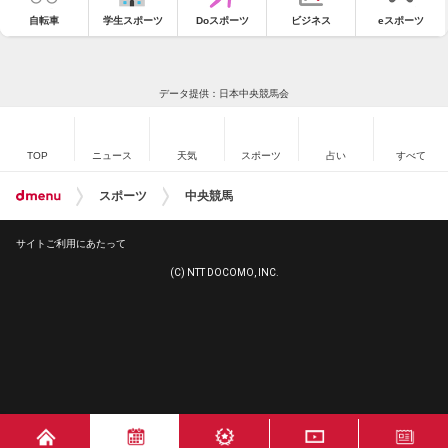
自転車
学生スポーツ
Doスポーツ
ビジネス
eスポーツ
データ提供：日本中央競馬会
TOP
ニュース
天気
スポーツ
占い
すべて
スポーツ
中央競馬
サイトご利用にあたって
(C) NTT DOCOMO, INC.