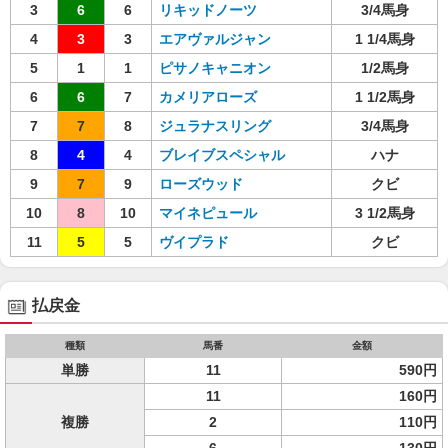
3
6
6
リキッドノーツ
3/4馬身
4
3
3
エアヴァルジャン
1 1/4馬身
5
1
1
ピサノキャニオン
1/2馬身
6
6
7
カメリアローズ
1 1/2馬身
7
7
8
ジュラナスリング
3/4馬身
8
4
4
ブレイブスペシャル
ハナ
9
7
9
ローズウッド
クビ
10
8
10
マイネピュール
3 1/2馬身
11
5
5
ヴイプラド
クビ
払戻金
種類
馬番
金額
単勝
11
590円
11
160円
複勝
2
110円