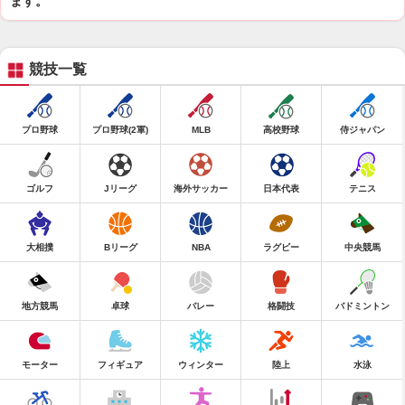
ます。
競技一覧
プロ野球
プロ野球(2軍)
MLB
高校野球
侍ジャパン
ゴルフ
Jリーグ
海外サッカー
日本代表
テニス
大相撲
Bリーグ
NBA
ラグビー
中央競馬
地方競馬
卓球
バレー
格闘技
バドミントン
モーター
フィギュア
ウィンター
陸上
水泳