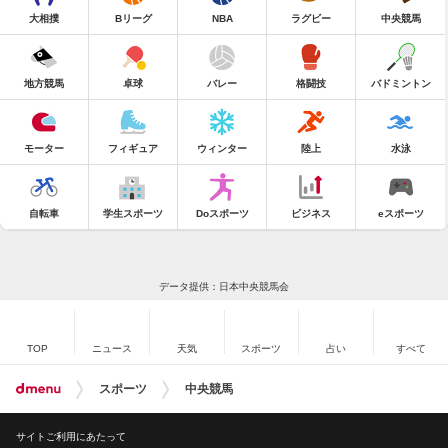
大相撲
Bリーグ
NBA
ラグビー
中央競馬
地方競馬
卓球
バレー
格闘技
バドミントン
モーター
フィギュア
ウィンター
陸上
水泳
自転車
学生スポーツ
Doスポーツ
ビジネス
eスポーツ
データ提供：日本中央競馬会
TOP
ニュース
天気
スポーツ
占い
すべて
スポーツ
中央競馬
サイトご利用にあたって