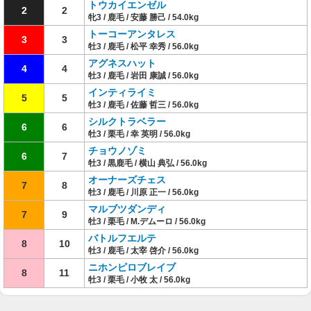
トウカイエンゼル
2
2
牝3 / 鹿毛 / 安藤 勝己 / 54.0kg
トーコーアンタレス
3
3
牡3 / 鹿毛 / 松平 幸秀 / 56.0kg
アグネスハット
4
4
牡3 / 鹿毛 / 岩田 康誠 / 56.0kg
インティライミ
5
5
牡3 / 鹿毛 / 佐藤 哲三 / 56.0kg
シルクトラベラー
6
6
牡3 / 栗毛 / 幸 英明 / 56.0kg
チョウノゾミ
6
7
牡3 / 黒鹿毛 / 横山 典弘 / 56.0kg
オーナーズチェス
7
8
牡3 / 鹿毛 / 川原 正一 / 56.0kg
マルブツダンディ
7
9
牡3 / 栗毛 / M.デムーロ / 56.0kg
バトルフエルテ
8
10
牡3 / 鹿毛 / 太宰 啓介 / 56.0kg
ニホンピロブレイブ
8
11
牡3 / 栗毛 / 小牧 太 / 56.0kg