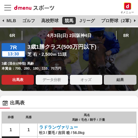
dメニュー
球
MLB
ゴルフ
高校野球
競馬
Jリーグ
プロ野球（2軍）
6R
4月3日(日) 2回阪神4日
8R
3歳1勝クラス(500万円以下)
7R
13:30
芝 右・2,500m 11頭
3歳 (混合)(特指) 馬齢
本賞金：700、280、180、110、70万円
出馬表
データ分析
オッズ
結果
出馬表
馬名
枠番
馬番
馬齢 / 毛色 / 騎手 / 斤量
ラドランヴァリュー
1
1
牡3 / 栗毛 / 吉田 稔 / 56.0kg