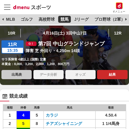
dメニュー
球
MLB
ゴルフ
高校野球
競馬
Jリーグ
プロ野球（2軍）
10R
4月16日(土) 3回中山7日
12R
第7回 中山グランドジャンプ
11R
15:35
障害 芝 外回り・4,250m 14頭
サラ系障害 4歳以上 (国際) 定量
本賞金：8,000、3,200、2,000、1,200、800万円
出馬表
データ分析
オッズ
結果
競走成績
着順
枠番
馬番
馬名
着差
1
4
5
カラジ
4.50.4
2
5
8
チアズシャイニング
1 1/4馬身