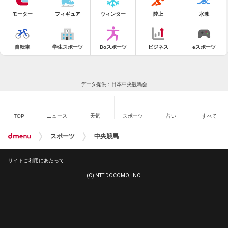
モーター
フィギュア
ウィンター
陸上
水泳
自転車
学生スポーツ
Doスポーツ
ビジネス
eスポーツ
データ提供：日本中央競馬会
TOP
ニュース
天気
スポーツ
占い
すべて
スポーツ
中央競馬
サイトご利用にあたって
(C) NTT DOCOMO, INC.