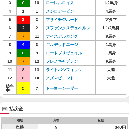
3
6
10
ローレルロイス
1/2馬身
4
1
1
メジロアービン
4馬身
5
3
3
フサイチジハード
アタマ
6
2
2
スファンクスデュベルレ
1 1/2馬身
7
7
11
ナイスアルカング
8馬身
8
4
6
ギルデッドエージ
1馬身
9
6
9
ロードプリヴェイル
1馬身
10
7
12
フレノキャプテン
6馬身
11
8
13
ライトパシフィック
大差
12
8
14
アズマビヨンド
大差
競争
5
7
トーヨーシーザー
中止
払戻金
種類
馬番
金額
単勝
5
340円