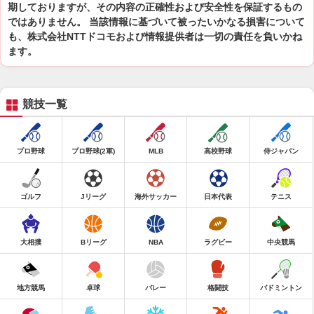
期しておりますが、その内容の正確性および安全性を保証するもの
ではありません。 当該情報に基づいて被ったいかなる損害について
も、株式会社NTTドコモおよび情報提供者は一切の責任を負いかね
ます。
競技一覧
プロ野球
プロ野球(2軍)
MLB
高校野球
侍ジャパン
ゴルフ
Jリーグ
海外サッカー
日本代表
テニス
大相撲
Bリーグ
NBA
ラグビー
中央競馬
地方競馬
卓球
バレー
格闘技
バドミントン