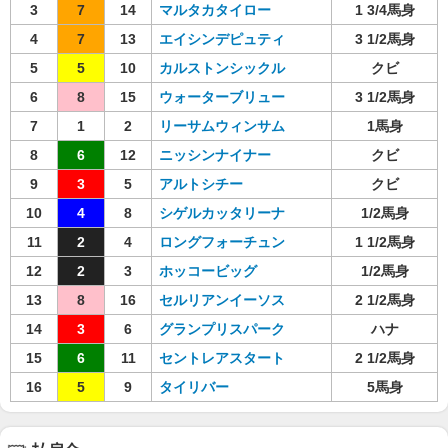
3
7
14
マルタカタイロー
1 3/4馬身
4
7
13
エイシンデピュティ
3 1/2馬身
5
5
10
カルストンシックル
クビ
6
8
15
ウォーターブリュー
3 1/2馬身
7
1
2
リーサムウィンサム
1馬身
8
6
12
ニッシンナイナー
クビ
9
3
5
アルトシチー
クビ
10
4
8
シゲルカッタリーナ
1/2馬身
11
2
4
ロングフォーチュン
1 1/2馬身
12
2
3
ホッコービッグ
1/2馬身
13
8
16
セルリアンイーソス
2 1/2馬身
14
3
6
グランプリスパーク
ハナ
15
6
11
セントレアスタート
2 1/2馬身
16
5
9
タイリバー
5馬身