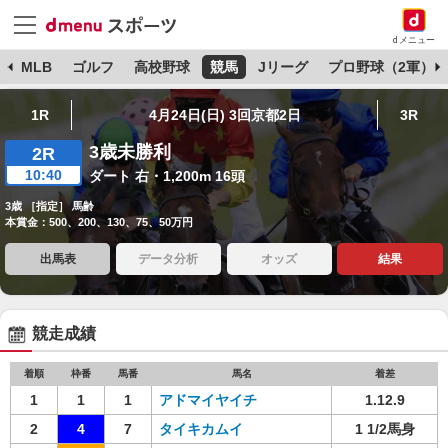
dメニュー
球
MLB
ゴルフ
高校野球
競馬
Jリーグ
プロ野球（2軍）
1R
4月24日(日) 3回京都2日
3R
3歳未勝利
2R
10:40
ダート 右・1,200m 16頭
3歳 ［指定］ 馬齢
本賞金：500、200、130、75、50万円
出馬表
データ分析
オッズ
結果
競走成績
着順
枠番
馬番
馬名
着差
1
1
1
アドマイヤイチ
1.12.9
2
4
7
タイキカムイ
1 1/2馬身