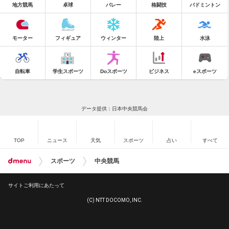
地方競馬
卓球
バレー
格闘技
バドミントン
モーター
フィギュア
ウィンター
陸上
水泳
自転車
学生スポーツ
Doスポーツ
ビジネス
eスポーツ
データ提供：日本中央競馬会
TOP
ニュース
天気
スポーツ
占い
すべて
スポーツ
中央競馬
サイトご利用にあたって
(C) NTT DOCOMO, INC.