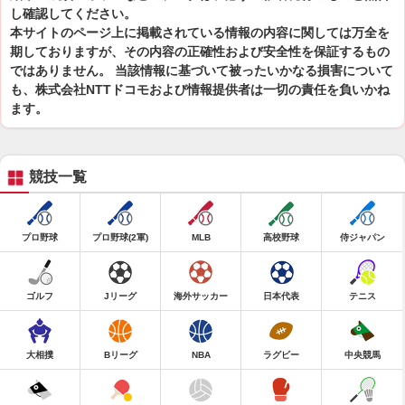
し確認してください。
本サイトのページ上に掲載されている情報の内容に関しては万全を
期しておりますが、その内容の正確性および安全性を保証するもの
ではありません。 当該情報に基づいて被ったいかなる損害について
も、株式会社NTTドコモおよび情報提供者は一切の責任を負いかね
ます。
競技一覧
プロ野球
プロ野球(2軍)
MLB
高校野球
侍ジャパン
ゴルフ
Jリーグ
海外サッカー
日本代表
テニス
大相撲
Bリーグ
NBA
ラグビー
中央競馬