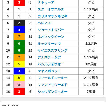
3
3
5
ナトゥーア
クビ
4
1
1
スターオブニルス
1 1/2馬身
5
1
2
カリスマサンキセキ
クビ
6
2
3
ベレノス
クビ
7
4
7
ショーストッパー
クビ
8
7
13
ネオマックイーン
クビ
9
6
11
ルックミーナウ
1/2馬身
10
6
12
ケイエススプリング
クビ
11
7
14
アナステーシア
1 3/4馬身
12
5
10
ハシルジョウオー
1/2馬身
13
4
8
マヤノポペット
クビ
14
5
9
フィールドルーキー
2 1/2馬身
15
8
15
ファンドリワールド
1 1/2馬身
16
3
6
シュウザンジョオー
7馬身