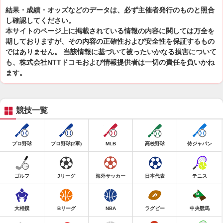
結果・成績・オッズなどのデータは、必ず主催者発行のものと照合
し確認してください。
本サイトのページ上に掲載されている情報の内容に関しては万全を
期しておりますが、その内容の正確性および安全性を保証するもの
ではありません。 当該情報に基づいて被ったいかなる損害について
も、株式会社NTTドコモおよび情報提供者は一切の責任を負いかね
ます。
競技一覧
プロ野球
プロ野球(2軍)
MLB
高校野球
侍ジャパン
ゴルフ
Jリーグ
海外サッカー
日本代表
テニス
大相撲
Bリーグ
NBA
ラグビー
中央競馬