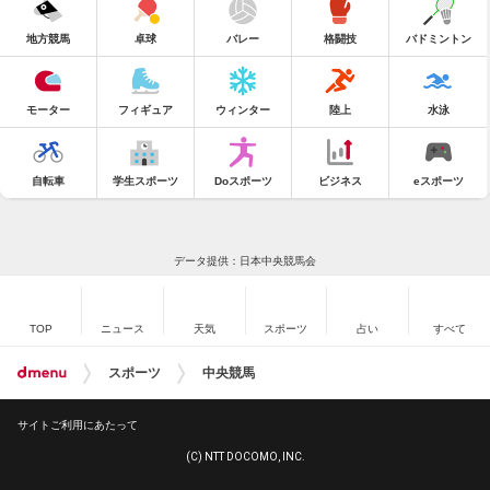
地方競馬
卓球
バレー
格闘技
バドミントン
モーター
フィギュア
ウィンター
陸上
水泳
自転車
学生スポーツ
Doスポーツ
ビジネス
eスポーツ
データ提供：日本中央競馬会
TOP
ニュース
天気
スポーツ
占い
すべて
スポーツ
中央競馬
サイトご利用にあたって
(C) NTT DOCOMO, INC.