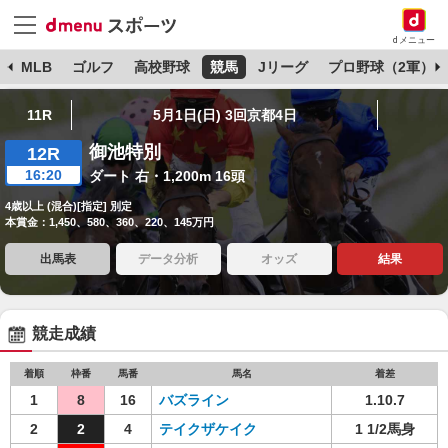
dメニュー
球
MLB
ゴルフ
高校野球
競馬
Jリーグ
プロ野球（2軍）
11R
5月1日(日) 3回京都4日
御池特別
12R
16:20
ダート 右・1,200m 16頭
4歳以上 (混合)[指定] 別定
本賞金：1,450、580、360、220、145万円
出馬表
データ分析
オッズ
結果
競走成績
着順
枠番
馬番
馬名
着差
1
8
16
バズライン
1.10.7
2
2
4
テイクザケイク
1 1/2馬身