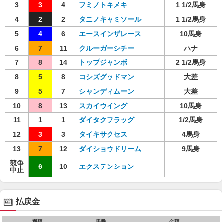
3
3
4
フミノトキメキ
1 1/2馬身
4
2
2
タニノキャミソール
1 1/2馬身
5
4
6
エースインザレース
10馬身
6
7
11
クルーガーシチー
ハナ
7
8
14
トップジャンボ
2 1/2馬身
8
5
8
コシズグッドマン
大差
9
5
7
シャンディムーン
大差
10
8
13
スカイウイング
10馬身
11
1
1
ダイタクフラッグ
1/2馬身
12
3
3
タイキサクセス
4馬身
13
7
12
ダイショウドリーム
9馬身
競争
6
10
エクステンション
中止
払戻金
種類
馬番
金額