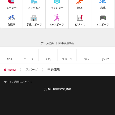
モーター
フィギュア
ウィンター
陸上
水泳
自転車
学生スポーツ
Doスポーツ
ビジネス
eスポーツ
データ提供：日本中央競馬会
TOP
ニュース
天気
スポーツ
占い
すべて
スポーツ
中央競馬
サイトご利用にあたって
(C) NTT DOCOMO, INC.