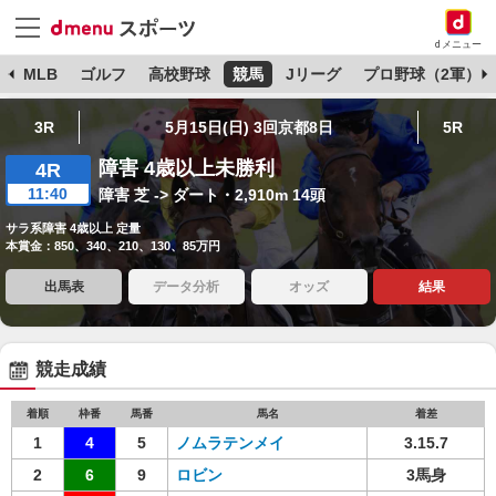
dメニュー
球
MLB
ゴルフ
高校野球
競馬
Jリーグ
プロ野球（2軍）
3R
5月15日(日) 3回京都8日
5R
障害 4歳以上未勝利
4R
11:40
障害 芝 -> ダート・2,910m 14頭
サラ系障害 4歳以上 定量
本賞金：850、340、210、130、85万円
出馬表
データ分析
オッズ
結果
競走成績
着順
枠番
馬番
馬名
着差
1
4
5
ノムラテンメイ
3.15.7
2
6
9
ロビン
3馬身