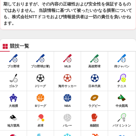
期しておりますが、その内容の正確性および安全性を保証するもの
ではありません。 当該情報に基づいて被ったいかなる損害について
も、株式会社NTTドコモおよび情報提供者は一切の責任を負いかね
ます。
競技一覧
プロ野球
プロ野球(2軍)
MLB
高校野球
侍ジャパン
ゴルフ
Jリーグ
海外サッカー
日本代表
テニス
大相撲
Bリーグ
NBA
ラグビー
中央競馬
地方競馬
卓球
バレー
格闘技
バドミントン