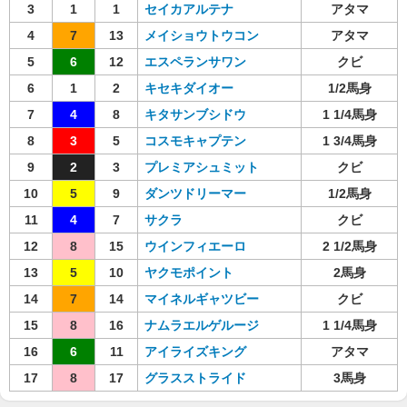
3
1
1
セイカアルテナ
アタマ
4
7
13
メイショウトウコン
アタマ
5
6
12
エスペランサワン
クビ
6
1
2
キセキダイオー
1/2馬身
7
4
8
キタサンブシドウ
1 1/4馬身
8
3
5
コスモキャプテン
1 3/4馬身
9
2
3
プレミアシュミット
クビ
10
5
9
ダンツドリーマー
1/2馬身
11
4
7
サクラ
クビ
12
8
15
ウインフィエーロ
2 1/2馬身
13
5
10
ヤクモポイント
2馬身
14
7
14
マイネルギャツビー
クビ
15
8
16
ナムラエルゲルージ
1 1/4馬身
16
6
11
アイライズキング
アタマ
17
8
17
グラスストライド
3馬身