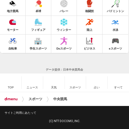
地方競馬
卓球
バレー
格闘技
バドミントン
モーター
フィギュア
ウィンター
陸上
水泳
自転車
学生スポーツ
Doスポーツ
ビジネス
eスポーツ
データ提供：日本中央競馬会
TOP
ニュース
天気
スポーツ
占い
すべて
スポーツ
中央競馬
サイトご利用にあたって
(C) NTT DOCOMO, INC.