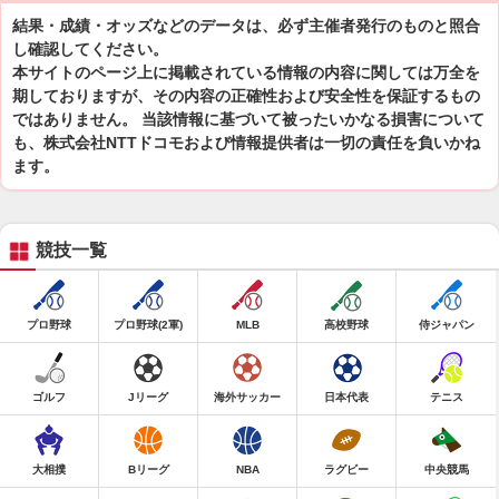
結果・成績・オッズなどのデータは、必ず主催者発行のものと照合
し確認してください。
本サイトのページ上に掲載されている情報の内容に関しては万全を
期しておりますが、その内容の正確性および安全性を保証するもの
ではありません。 当該情報に基づいて被ったいかなる損害について
も、株式会社NTTドコモおよび情報提供者は一切の責任を負いかね
ます。
競技一覧
プロ野球
プロ野球(2軍)
MLB
高校野球
侍ジャパン
ゴルフ
Jリーグ
海外サッカー
日本代表
テニス
大相撲
Bリーグ
NBA
ラグビー
中央競馬