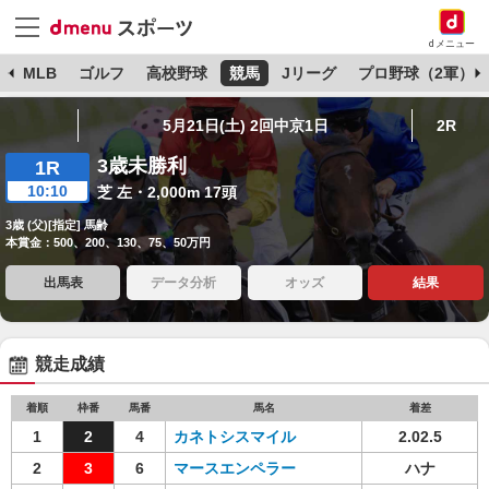
dメニュー
球
MLB
ゴルフ
高校野球
競馬
Jリーグ
プロ野球（2軍）
5月21日(土) 2回中京1日
2R
3歳未勝利
1R
10:10
芝 左・2,000m 17頭
3歳 (父)[指定] 馬齢
本賞金：500、200、130、75、50万円
出馬表
データ分析
オッズ
結果
競走成績
着順
枠番
馬番
馬名
着差
1
2
4
カネトシスマイル
2.02.5
2
3
6
マースエンペラー
ハナ