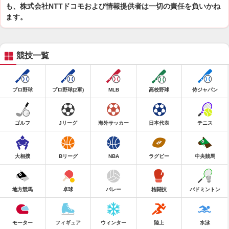
も、株式会社NTTドコモおよび情報提供者は一切の責任を負いかね
ます。
競技一覧
プロ野球
プロ野球(2軍)
MLB
高校野球
侍ジャパン
ゴルフ
Jリーグ
海外サッカー
日本代表
テニス
大相撲
Bリーグ
NBA
ラグビー
中央競馬
地方競馬
卓球
バレー
格闘技
バドミントン
モーター
フィギュア
ウィンター
陸上
水泳