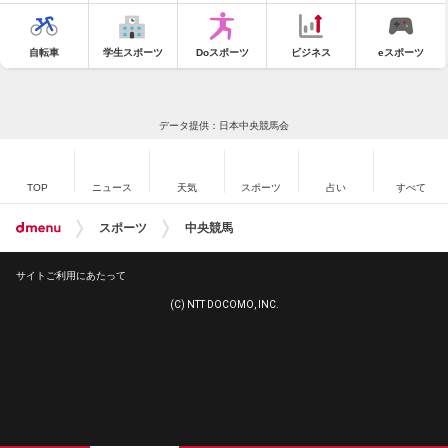
自転車
学生スポーツ
Doスポーツ
ビジネス
eスポーツ
データ提供：日本中央競馬会
TOP
ニュース
天気
スポーツ
占い
すべて
スポーツ
中央競馬
サイトご利用にあたって
(C) NTT DOCOMO, INC.