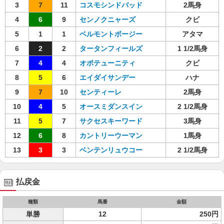
3
7
11
コスモシンドバッド
2馬身
4
6
9
センノクニャーズ
クビ
5
1
1
ベルモントボージー
アタマ
6
2
2
タータンフィールズ
1 1/2馬身
7
4
4
オポテューニティ
クビ
8
5
6
エイダイサンデー
ハナ
9
7
10
センティーレ
2馬身
10
4
5
オースミダンスイン
2 1/2馬身
11
5
7
サクセスキーワード
3馬身
12
6
8
カントリーウーマン
1馬身
13
3
3
ベンテンリュウコー
2 1/2馬身
払戻金
種類
馬番
金額
単勝
12
250円