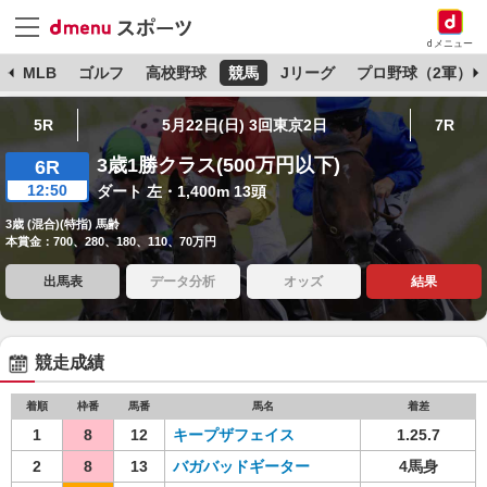
dメニュー
球
MLB
ゴルフ
高校野球
競馬
Jリーグ
プロ野球（2軍）
5R
5月22日(日) 3回東京2日
7R
3歳1勝クラス(500万円以下)
6R
12:50
ダート 左・1,400m 13頭
3歳 (混合)(特指) 馬齢
本賞金：700、280、180、110、70万円
出馬表
データ分析
オッズ
結果
競走成績
着順
枠番
馬番
馬名
着差
1
8
12
キープザフェイス
1.25.7
2
8
13
バガバッドギーター
4馬身