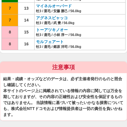
マイネルオーバード
7
13
牡3 / 栗毛 / 安藤 勝己 / 56.0kg
アグネスビャッコ
7
14
牡3 / 鹿毛 / 武 豊 / 56.0kg
トーアツキノオー
8
15
牡3 / 鹿毛 / 小林 淳一 / 56.0kg
モルフェアート
8
16
牡3 / 鹿毛 / 郷原 洋司 / 56.0kg
注意事項
結果・成績・オッズなどのデータは、必ず主催者発行のものと照合
し確認してください。
本サイトのページ上に掲載されている情報の内容に関しては万全を
期しておりますが、その内容の正確性および安全性を保証するもの
ではありません。 当該情報に基づいて被ったいかなる損害について
も、株式会社NTTドコモおよび情報提供者は一切の責任を負いかね
ます。