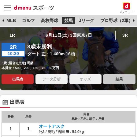
dメニュー
球
MLB
ゴルフ
高校野球
競馬
Jリーグ
プロ野球（2軍）
1R
6月11日(土) 3回東京7日
3R
3歳未勝利
2R
10:30
ダート 左・1,400m 16頭
3歳 (混合)[指定] 馬齢
本賞金：500、200、130、75、50万円
出馬表
データ分析
オッズ
結果
出馬表
馬名
枠番
馬番
馬齢 / 毛色 / 騎手 / 斤量
オートアスク
1
1
牝3 / 鹿毛 / 吉田 豊 / 54.0kg