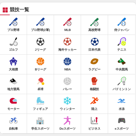
競技一覧
プロ野球
プロ野球(2軍)
MLB
高校野球
侍ジャパン
ゴルフ
Jリーグ
海外サッカー
日本代表
テニス
大相撲
Bリーグ
NBA
ラグビー
中央競馬
地方競馬
卓球
バレー
格闘技
バドミントン
モーター
フィギュア
ウィンター
陸上
水泳
自転車
学生スポーツ
Doスポーツ
ビジネス
eスポーツ