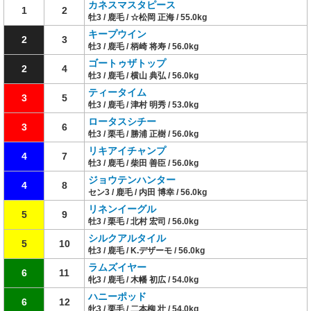
カネスマスタピース
1
2
牡3 / 鹿毛 / ☆松岡 正海 / 55.0kg
キープウイン
2
3
牡3 / 鹿毛 / 柄崎 将寿 / 56.0kg
ゴートゥザトップ
2
4
牡3 / 鹿毛 / 横山 典弘 / 56.0kg
ティータイム
3
5
牡3 / 鹿毛 / 津村 明秀 / 53.0kg
ロータスシチー
3
6
牡3 / 栗毛 / 勝浦 正樹 / 56.0kg
リキアイチャンプ
4
7
牡3 / 鹿毛 / 柴田 善臣 / 56.0kg
ジョウテンハンター
4
8
セン3 / 鹿毛 / 内田 博幸 / 56.0kg
リネンイーグル
5
9
牡3 / 栗毛 / 北村 宏司 / 56.0kg
シルクアルタイル
5
10
牡3 / 鹿毛 / K.デザーモ / 56.0kg
ラムズイヤー
6
11
牝3 / 鹿毛 / 木幡 初広 / 54.0kg
ハニーポッド
6
12
牝3 / 栗毛 / 二本柳 壮 / 54.0kg