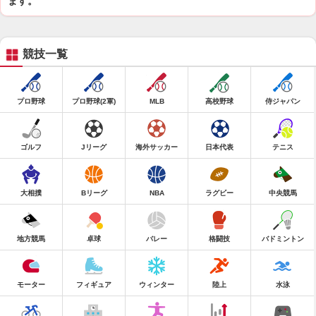
ます。
競技一覧
プロ野球
プロ野球(2軍)
MLB
高校野球
侍ジャパン
ゴルフ
Jリーグ
海外サッカー
日本代表
テニス
大相撲
Bリーグ
NBA
ラグビー
中央競馬
地方競馬
卓球
バレー
格闘技
バドミントン
モーター
フィギュア
ウィンター
陸上
水泳