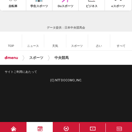
自転車
学生スポーツ
Doスポーツ
ビジネス
eスポーツ
データ提供：日本中央競馬会
TOP
ニュース
天気
スポーツ
占い
すべて
スポーツ
中央競馬
サイトご利用にあたって
(C) NTT DOCOMO, INC.