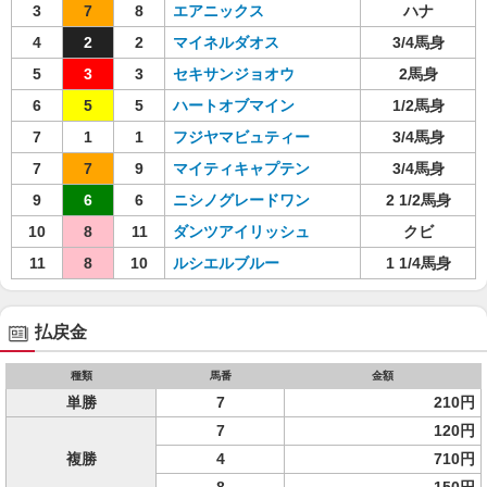
3
7
8
エアニックス
ハナ
4
2
2
マイネルダオス
3/4馬身
5
3
3
セキサンジョオウ
2馬身
6
5
5
ハートオブマイン
1/2馬身
7
1
1
フジヤマビュティー
3/4馬身
7
7
9
マイティキャプテン
3/4馬身
9
6
6
ニシノグレードワン
2 1/2馬身
10
8
11
ダンツアイリッシュ
クビ
11
8
10
ルシエルブルー
1 1/4馬身
払戻金
種類
馬番
金額
単勝
7
210円
7
120円
複勝
4
710円