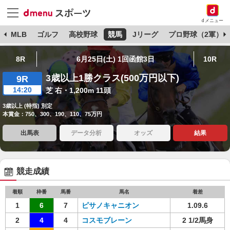
dメニュー
球
MLB
ゴルフ
高校野球
競馬
Jリーグ
プロ野球（2軍）
8R
6月25日(土) 1回函館3日
10R
3歳以上1勝クラス(500万円以下)
9R
14:20
芝 右・1,200m 11頭
3歳以上 (特指) 別定
本賞金：750、300、190、110、75万円
出馬表
データ分析
オッズ
結果
競走成績
着順
枠番
馬番
馬名
着差
1
6
7
ピサノキャニオン
1.09.6
2
4
4
コスモブレーン
2 1/2馬身