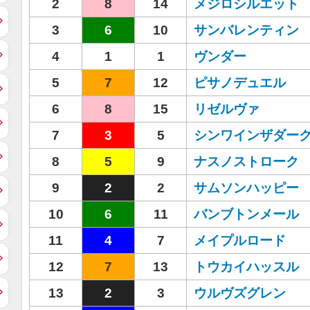
2
8
14
メジロシルエット
3
6
10
サンバレンティン
4
1
1
ヴンダー
5
7
12
ピサノデュエル
6
8
15
リゼルヴァ
7
3
5
シンワインザダー
8
5
9
ナスノストローク
9
2
2
サムソンハッピー
10
6
11
バンブトンメール
11
4
7
メイプルロード
12
7
13
トウカイハッスル
13
2
3
ウルヴズグレン