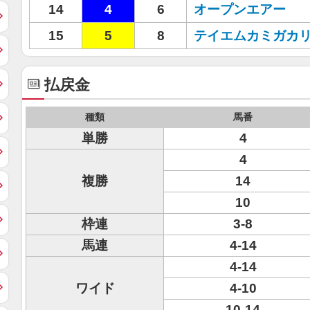
14
4
6
オープンエアー
15
5
8
テイエムカミガカ
払戻金
種類
馬番
単勝
4
4
複勝
14
10
枠連
3-8
馬連
4-14
4-14
ワイド
4-10
10-14