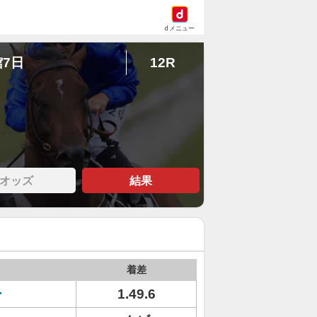
dメニュー
館7日
12R
オッズ
結果
着差
ー
1.49.6