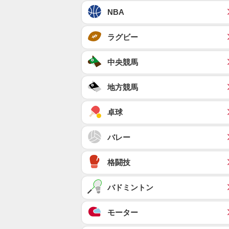
NBA
ラグビー
中央競馬
地方競馬
卓球
バレー
格闘技
バドミントン
モーター