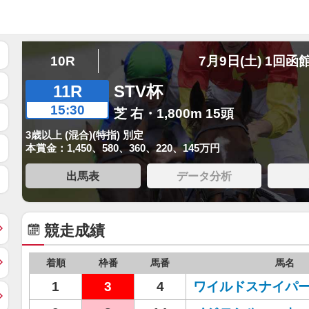
10R
7月9日(土) 1回函
11R
STV杯
15:30
芝 右・1,800m 15頭
3歳以上 (混合)(特指) 別定
本賞金：1,450、580、360、220、145万円
出馬表
データ分析
競走成績
着順
枠番
馬番
馬名
1
3
4
ワイルドスナイパ