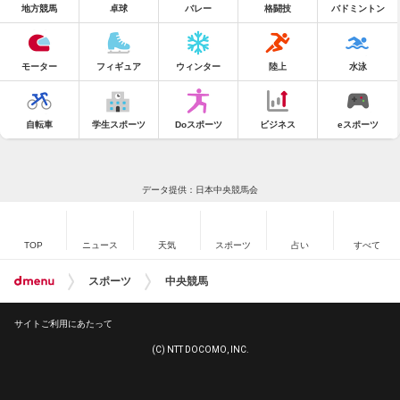
地方競馬
卓球
バレー
格闘技
バドミントン
モーター
フィギュア
ウィンター
陸上
水泳
自転車
学生スポーツ
Doスポーツ
ビジネス
eスポーツ
データ提供：日本中央競馬会
TOP
ニュース
天気
スポーツ
占い
すべて
スポーツ
中央競馬
サイトご利用にあたって
(C) NTT DOCOMO, INC.