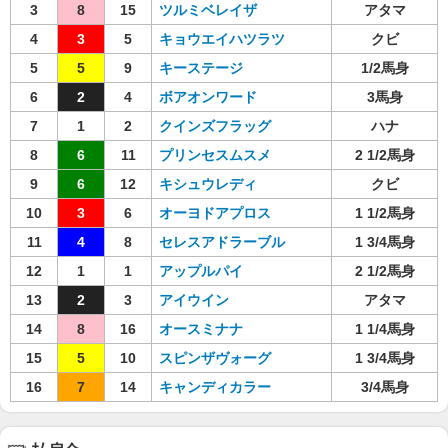
3
8
15
ツルミベレイザ
アタマ
4
3
5
キョウエイハツラツ
クビ
5
5
9
キーステージ
1/2馬身
6
2
4
ボアオンワード
3馬身
7
1
2
クインズフラッグ
ハナ
8
6
11
プリンセスムスメ
2 1/2馬身
9
6
12
キシュウレディ
クビ
10
3
6
オーヨドアプロス
1 1/2馬身
11
4
8
セレスアドラーブル
1 3/4馬身
12
1
1
アップルパイ
2 1/2馬身
13
2
3
アイウイン
アタマ
14
8
16
オースミナナ
1 1/4馬身
15
5
10
スピンザヴォーグ
1 3/4馬身
16
7
14
キャンディカラー
3/4馬身