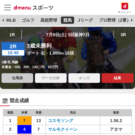
dメニュー
球
MLB
ゴルフ
高校野球
競馬
Jリーグ
プロ野球（2軍）
1R
7月9日(土) 3回阪神7日
3R
3歳未勝利
2R
10:40
ダート 右・1,800m 16頭
3歳 牝 馬齢
本賞金：500、200、130、75、50万円
出馬表
データ分析
オッズ
結果
競走成績
着順
枠番
馬番
馬名
着差
1
7
13
コスモソング
1.56.2
2
4
7
マルモクイーン
アタマ