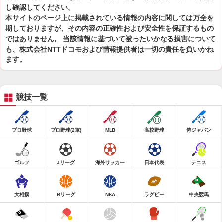
し確認してください。
本サイトのページ上に掲載されている情報の内容に関しては万全を
期しておりますが、その内容の正確性および安全性を保証するもの
ではありません。 当該情報に基づいて被ったいかなる損害について
も、株式会社NTTドコモおよび情報提供者は一切の責任を負いかね
ます。
競技一覧
プロ野球
プロ野球(2軍)
MLB
高校野球
侍ジャパン
ゴルフ
Jリーグ
海外サッカー
日本代表
テニス
大相撲
Bリーグ
NBA
ラグビー
中央競馬