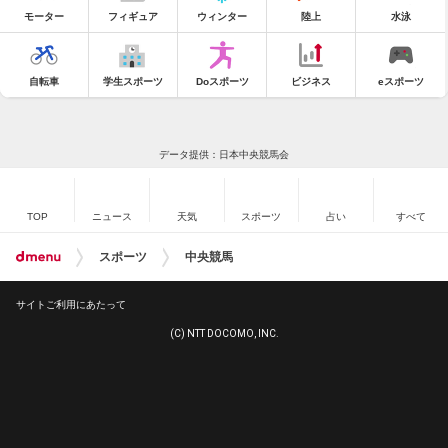
モーター
フィギュア
ウィンター
陸上
水泳
自転車
学生スポーツ
Doスポーツ
ビジネス
eスポーツ
データ提供：日本中央競馬会
TOP
ニュース
天気
スポーツ
占い
すべて
スポーツ
中央競馬
サイトご利用にあたって
(C) NTT DOCOMO, INC.