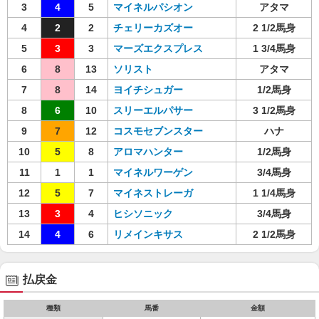
3
4
5
マイネルパシオン
アタマ
4
2
2
チェリーカズオー
2 1/2馬身
5
3
3
マーズエクスプレス
1 3/4馬身
6
8
13
ソリスト
アタマ
7
8
14
ヨイチシュガー
1/2馬身
8
6
10
スリーエルパサー
3 1/2馬身
9
7
12
コスモセブンスター
ハナ
10
5
8
アロマハンター
1/2馬身
11
1
1
マイネルワーゲン
3/4馬身
12
5
7
マイネストレーガ
1 1/4馬身
13
3
4
ヒシソニック
3/4馬身
14
4
6
リメインキサス
2 1/2馬身
払戻金
種類
馬番
金額