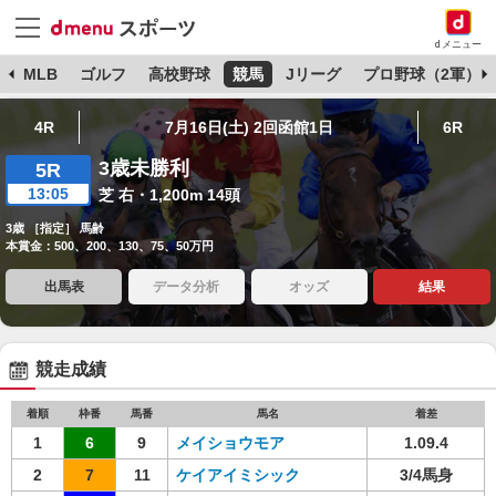
dメニュー
球
MLB
ゴルフ
高校野球
競馬
Jリーグ
プロ野球（2軍）
4R
7月16日(土) 2回函館1日
6R
3歳未勝利
5R
13:05
芝 右・1,200m 14頭
3歳 ［指定］ 馬齢
本賞金：500、200、130、75、50万円
出馬表
データ分析
オッズ
結果
競走成績
着順
枠番
馬番
馬名
着差
1
6
9
メイショウモア
1.09.4
2
7
11
ケイアイミシック
3/4馬身