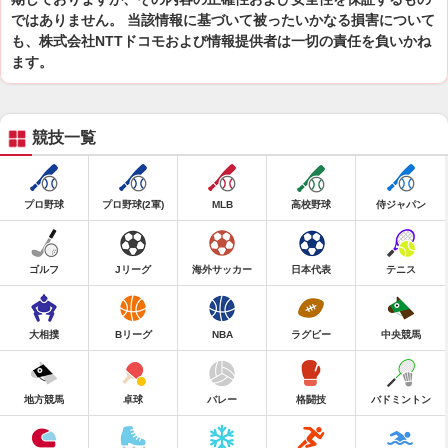
ではありません。 当該情報に基づいて被ったいかなる損害について
も、株式会社NTTドコモおよび情報提供者は一切の責任を負いかね
ます。
競技一覧
プロ野球
プロ野球(2軍)
MLB
高校野球
侍ジャパン
ゴルフ
Jリーグ
海外サッカー
日本代表
テニス
大相撲
Bリーグ
NBA
ラグビー
中央競馬
地方競馬
卓球
バレー
格闘技
バドミントン