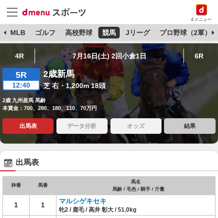
dメニュー
球
MLB
ゴルフ
高校野球
競馬
Jリーグ
プロ野球（2軍）
4R
7月16日(土) 2回小倉1日
6R
2歳新馬
5R
12:40
芝 右・1,200m 18頭
2歳 九州産馬 馬齢
本賞金：700、280、180、110、70万円
出馬表
データ分析
オッズ
結果
出馬表
馬名
枠番
馬番
馬齢 / 毛色 / 騎手 / 斤量
マルシゲキセキ
1
1
牝2 / 鹿毛 / 高井 彰大 / 51.0kg