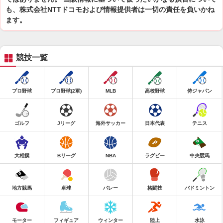
も、株式会社NTTドコモおよび情報提供者は一切の責任を負いかね
ます。
競技一覧
プロ野球
プロ野球(2軍)
MLB
高校野球
侍ジャパン
ゴルフ
Jリーグ
海外サッカー
日本代表
テニス
大相撲
Bリーグ
NBA
ラグビー
中央競馬
地方競馬
卓球
バレー
格闘技
バドミントン
モーター
フィギュア
ウィンター
陸上
水泳