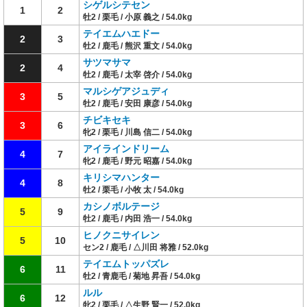
シゲルシテセン
1
2
牡2 / 栗毛 / 小原 義之 / 54.0kg
テイエムハエドー
2
3
牡2 / 鹿毛 / 熊沢 重文 / 54.0kg
サツマサマ
2
4
牡2 / 鹿毛 / 太宰 啓介 / 54.0kg
マルシゲアジュディ
3
5
牡2 / 鹿毛 / 安田 康彦 / 54.0kg
チビキセキ
3
6
牝2 / 栗毛 / 川島 信二 / 54.0kg
アイラインドリーム
4
7
牝2 / 鹿毛 / 野元 昭嘉 / 54.0kg
キリシマハンター
4
8
牡2 / 栗毛 / 小牧 太 / 54.0kg
カシノボルテージ
5
9
牡2 / 鹿毛 / 内田 浩一 / 54.0kg
ヒノクニサイレン
5
10
セン2 / 鹿毛 / △川田 将雅 / 52.0kg
テイエムトッパズレ
6
11
牡2 / 青鹿毛 / 菊地 昇吾 / 54.0kg
ルル
6
12
牝2 / 栗毛 / △生野 賢一 / 52.0kg