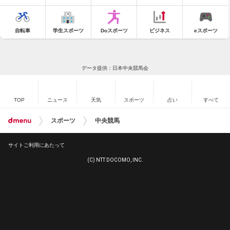
自転車
学生スポーツ
Doスポーツ
ビジネス
eスポーツ
データ提供：日本中央競馬会
TOP
ニュース
天気
スポーツ
占い
すべて
スポーツ
中央競馬
サイトご利用にあたって
(C) NTT DOCOMO, INC.