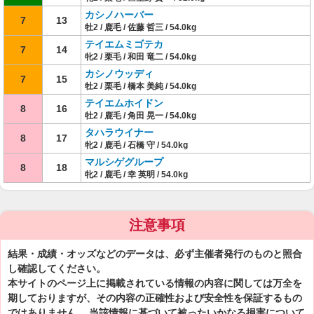
カシノハーバー
7
13
牡2 / 鹿毛 / 佐藤 哲三 / 54.0kg
テイエムミゴテカ
7
14
牝2 / 栗毛 / 和田 竜二 / 54.0kg
カシノウッディ
7
15
牡2 / 栗毛 / 橋本 美純 / 54.0kg
テイエムホイドン
8
16
牡2 / 鹿毛 / 角田 晃一 / 54.0kg
タハラウイナー
8
17
牝2 / 鹿毛 / 石橋 守 / 54.0kg
マルシゲグループ
8
18
牝2 / 鹿毛 / 幸 英明 / 54.0kg
注意事項
結果・成績・オッズなどのデータは、必ず主催者発行のものと照合
し確認してください。
本サイトのページ上に掲載されている情報の内容に関しては万全を
期しておりますが、その内容の正確性および安全性を保証するもの
ではありません。 当該情報に基づいて被ったいかなる損害について