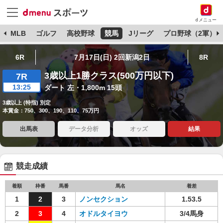
dメニュー
球
MLB
ゴルフ
高校野球
競馬
Jリーグ
プロ野球（2軍）
6R
7月17日(日) 2回新潟2日
8R
3歳以上1勝クラス(500万円以下)
7R
13:25
ダート 左・1,800m 15頭
3歳以上 (特指) 別定
本賞金：750、300、190、110、75万円
出馬表
データ分析
オッズ
結果
競走成績
着順
枠番
馬番
馬名
着差
1
2
3
ノンセクション
1.53.5
2
3
4
オドルタイヨウ
3/4馬身