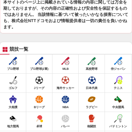
本サイトのページ上に掲載されている情報の内容に関しては万全を
期しておりますが、その内容の正確性および安全性を保証するもの
ではありません。 当該情報に基づいて被ったいかなる損害について
も、株式会社NTTドコモおよび情報提供者は一切の責任を負いかね
ます。
競技一覧
プロ野球
プロ野球(2軍)
MLB
高校野球
侍ジャパン
ゴルフ
Jリーグ
海外サッカー
日本代表
テニス
大相撲
Bリーグ
NBA
ラグビー
中央競馬
地方競馬
卓球
バレー
格闘技
バドミントン