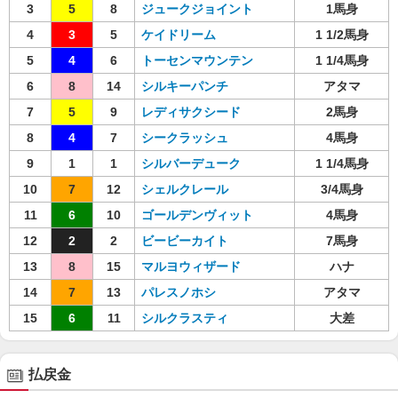
3
5
8
ジュークジョイント
1馬身
4
3
5
ケイドリーム
1 1/2馬身
5
4
6
トーセンマウンテン
1 1/4馬身
6
8
14
シルキーパンチ
アタマ
7
5
9
レディサクシード
2馬身
8
4
7
シークラッシュ
4馬身
9
1
1
シルバーデューク
1 1/4馬身
10
7
12
シェルクレール
3/4馬身
11
6
10
ゴールデンヴィット
4馬身
12
2
2
ビービーカイト
7馬身
13
8
15
マルヨウィザード
ハナ
14
7
13
パレスノホシ
アタマ
15
6
11
シルクラスティ
大差
払戻金