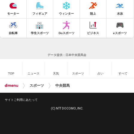
モーター
フィギュア
ウィンター
陸上
水泳
自転車
学生スポーツ
Doスポーツ
ビジネス
eスポーツ
データ提供：日本中央競馬会
TOP
ニュース
天気
スポーツ
占い
すべて
スポーツ
中央競馬
サイトご利用にあたって
(C) NTT DOCOMO, INC.