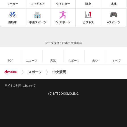
モーター
フィギュア
ウィンター
陸上
水泳
自転車
学生スポーツ
Doスポーツ
ビジネス
eスポーツ
データ提供：日本中央競馬会
TOP
ニュース
天気
スポーツ
占い
すべて
スポーツ
中央競馬
サイトご利用にあたって
(C) NTT DOCOMO, INC.