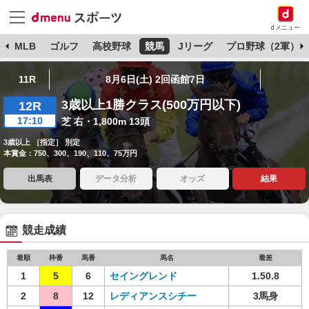
dメニュー
球
MLB
ゴルフ
高校野球
競馬
Jリーグ
プロ野球（2軍）
11R
8月6日(土) 2回函館7日
3歳以上1勝クラス(500万円以下)
12R
17:10
芝 右・1,800m 13頭
3歳以上 ［指定］ 別定
本賞金：750、300、190、110、75万円
出馬表
データ分析
オッズ
結果
競走成績
着順
枠番
馬番
馬名
着差
1
5
6
セイングレンド
1.50.8
2
8
12
レディアンスシチー
3馬身