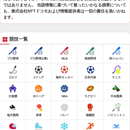
ではありません。 当該情報に基づいて被ったいかなる損害について
も、株式会社NTTドコモおよび情報提供者は一切の責任を負いかね
ます。
競技一覧
プロ野球
プロ野球(2軍)
MLB
高校野球
侍ジャパン
ゴルフ
Jリーグ
海外サッカー
日本代表
テニス
大相撲
Bリーグ
NBA
ラグビー
中央競馬
地方競馬
卓球
バレー
格闘技
バドミントン