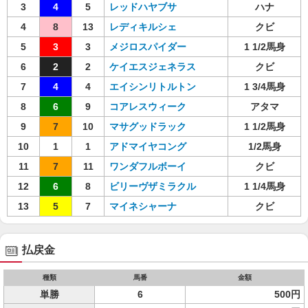
3
4
5
レッドハヤブサ
ハナ
4
8
13
レディキルシェ
クビ
5
3
3
メジロスパイダー
1 1/2馬身
6
2
2
ケイエスジェネラス
クビ
7
4
4
エイシンリトルトン
1 3/4馬身
8
6
9
コアレスウィーク
アタマ
9
7
10
マサグッドラック
1 1/2馬身
10
1
1
アドマイヤコング
1/2馬身
11
7
11
ワンダフルボーイ
クビ
12
6
8
ビリーヴザミラクル
1 1/4馬身
13
5
7
マイネシャーナ
クビ
払戻金
種類
馬番
金額
単勝
6
500円