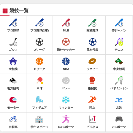
競技一覧
プロ野球
プロ野球(2軍)
MLB
高校野球
侍ジャパン
ゴルフ
Jリーグ
海外サッカー
日本代表
テニス
大相撲
Bリーグ
NBA
ラグビー
中央競馬
地方競馬
卓球
バレー
格闘技
バドミントン
モーター
フィギュア
ウィンター
陸上
水泳
自転車
学生スポーツ
Doスポーツ
ビジネス
eスポーツ