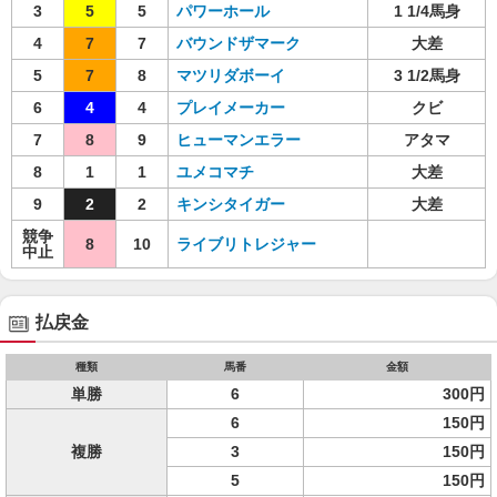
3
5
5
パワーホール
1 1/4馬身
4
7
7
バウンドザマーク
大差
5
7
8
マツリダボーイ
3 1/2馬身
6
4
4
プレイメーカー
クビ
7
8
9
ヒューマンエラー
アタマ
8
1
1
ユメコマチ
大差
9
2
2
キンシタイガー
大差
競争
8
10
ライブリトレジャー
中止
払戻金
種類
馬番
金額
単勝
6
300円
6
150円
複勝
3
150円
5
150円