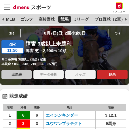
dメニュー
球
MLB
ゴルフ
高校野球
競馬
Jリーグ
プロ野球（2軍）
3R
8月7日(日) 2回小倉8日
5R
障害 3歳以上未勝利
4R
11:50
障害 芝・2,900m 10頭
サラ系障害 3歳以上 (混合) 定量
本賞金：850、340、210、130、85万円
出馬表
データ分析
オッズ
結果
競走成績
着順
枠番
馬番
馬名
着差
1
6
6
エイシンキンダー
3.12.1
2
3
3
ユウワンプラテクト
9馬身