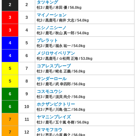
タツキング
2
2
牡3 / 鹿毛 / 本田 優 / 56.0kg
マイノーション
3
3
牝3 / 黒鹿毛 / 南井 大志 / 54.0kg
ニシノニシーノ
3
4
牝3 / 鹿毛 / 秋山 真一郎 / 54.0kg
プレラット
4
5
牝3 / 栗毛 / 福永 祐一 / 54.0kg
メジロサイベリアン
4
6
牝3 / 黒鹿毛 / ☆松岡 正海 / 53.0kg
コアレスブレーブ
5
7
牡3 / 鹿毛 / 蛯名 正義 / 56.0kg
サンダーロール
5
8
牡3 / 鹿毛 / 武 幸四郎 / 56.0kg
コスモユウシ
6
9
牡3 / 栗毛 / 須貝 尚介 / 56.0kg
ホクザンビクトリー
6
10
牡3 / 芦毛 / 川島 信二 / 56.0kg
ヤマニンプレイズ
7
11
牡3 / 鹿毛 / 五十嵐 冬樹 / 56.0kg
タマモフヨウ
7
12
牡3 / 芦毛 / 小原 義之 / 56.0kg