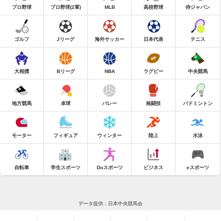
プロ野球
プロ野球(2軍)
MLB
高校野球
侍ジャパン
ゴルフ
Jリーグ
海外サッカー
日本代表
テニス
大相撲
Bリーグ
NBA
ラグビー
中央競馬
地方競馬
卓球
バレー
格闘技
バドミントン
モーター
フィギュア
ウィンター
陸上
水泳
自転車
学生スポーツ
Doスポーツ
ビジネス
eスポーツ
データ提供：日本中央競馬会