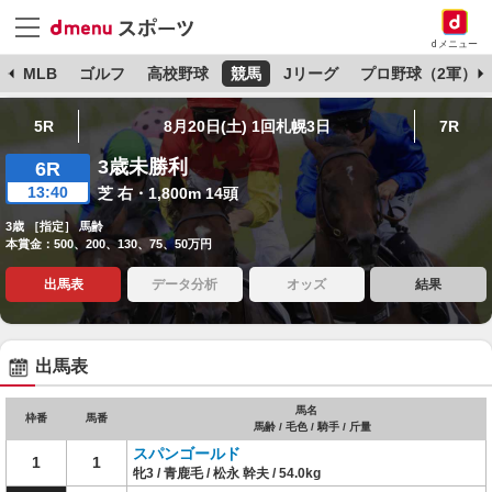
dメニュー
球
MLB
ゴルフ
高校野球
競馬
Jリーグ
プロ野球（2軍）
5R
8月20日(土) 1回札幌3日
7R
3歳未勝利
6R
13:40
芝 右・1,800m 14頭
3歳 ［指定］ 馬齢
本賞金：500、200、130、75、50万円
出馬表
データ分析
オッズ
結果
出馬表
馬名
枠番
馬番
馬齢 / 毛色 / 騎手 / 斤量
スパンゴールド
1
1
牝3 / 青鹿毛 / 松永 幹夫 / 54.0kg