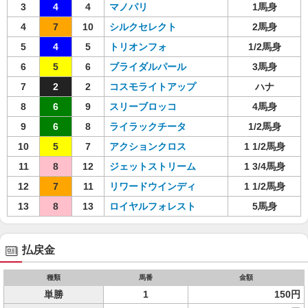
3
4
4
マノパリ
1馬身
4
7
10
シルクセレクト
2馬身
5
4
5
トリオンフォ
1/2馬身
6
5
6
ブライダルパール
3馬身
7
2
2
コスモライトアップ
ハナ
8
6
9
スリーブロッコ
4馬身
9
6
8
ライラックチータ
1/2馬身
10
5
7
アクションクロス
1 1/2馬身
11
8
12
ジェットストリーム
1 3/4馬身
12
7
11
リワードウインディ
1 1/2馬身
13
8
13
ロイヤルフォレスト
5馬身
払戻金
種類
馬番
金額
単勝
1
150円