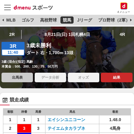
dメニュー
球
MLB
ゴルフ
高校野球
競馬
Jリーグ
プロ野球（2軍）
2R
8月21日(日) 1回札幌4日
4R
3歳未勝利
3R
11:40
ダート 右・1,700m 13頭
3歳 (混合)[指定] 馬齢
本賞金：500、200、130、75、50万円
出馬表
データ分析
オッズ
結果
競走成績
着順
枠番
馬番
馬名
着差
1
1
1
エイシンユニコーン
1.48.0
2
3
3
テイエムタカラブネ
4馬身