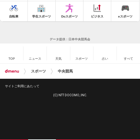
自転車
学生スポーツ
Doスポーツ
ビジネス
eスポーツ
データ提供：日本中央競馬会
TOP
ニュース
天気
スポーツ
占い
すべて
スポーツ
中央競馬
サイトご利用にあたって
(C) NTT DOCOMO, INC.