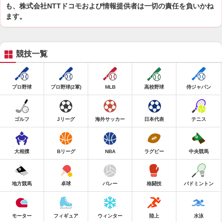
も、株式会社NTTドコモおよび情報提供者は一切の責任を負いかね
ます。
競技一覧
プロ野球
プロ野球(2軍)
MLB
高校野球
侍ジャパン
ゴルフ
Jリーグ
海外サッカー
日本代表
テニス
大相撲
Bリーグ
NBA
ラグビー
中央競馬
地方競馬
卓球
バレー
格闘技
バドミントン
モーター
フィギュア
ウィンター
陸上
水泳