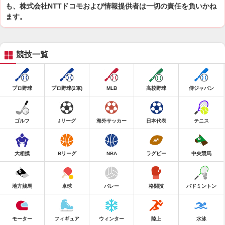
も、株式会社NTTドコモおよび情報提供者は一切の責任を負いかね
ます。
競技一覧
プロ野球
プロ野球(2軍)
MLB
高校野球
侍ジャパン
ゴルフ
Jリーグ
海外サッカー
日本代表
テニス
大相撲
Bリーグ
NBA
ラグビー
中央競馬
地方競馬
卓球
バレー
格闘技
バドミントン
モーター
フィギュア
ウィンター
陸上
水泳