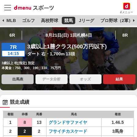
dメニュー
球
MLB
ゴルフ
高校野球
競馬
Jリーグ
プロ野球（2軍）
6R
8月21日(日) 1回札幌4日
8R
3歳以上1勝クラス(500万円以下)
7R
14:15
ダート 右・1,700m 13頭
3歳以上 牝[指定] 別定
本賞金：750、300、190、110、75万円
出馬表
データ分析
オッズ
結果
競走成績
着順
枠番
馬番
馬名
着差
1
8
13
グランドサファイヤ
1.46.5
2
2
2
フサイチカスケード
3馬身