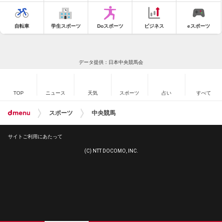
自転車
学生スポーツ
Doスポーツ
ビジネス
eスポーツ
データ提供：日本中央競馬会
TOP
ニュース
天気
スポーツ
占い
すべて
スポーツ
中央競馬
サイトご利用にあたって
(C) NTT DOCOMO, INC.