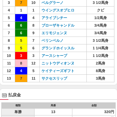
3
7
10
ベルグラーノ
3 1/2馬身
4
1
1
ウイングスオブヒロ
クビ
5
4
4
アライブシチー
1/2馬身
6
6
8
ブローザキャンドル
3/4馬身
7
6
9
エリモジェンヌ
3/4馬身
8
5
7
ベリンベルノ
3 1/2馬身
9
5
6
グランドホイッスル
1 1/4馬身
10
3
3
アースシャープ
1 1/2馬身
11
8
12
ニットウディオンヌ
2馬身
12
4
5
ケイティーズギフト
8馬身
13
7
11
サクセスリップ
3馬身
払戻金
種類
馬番
金額
単勝
13
320円