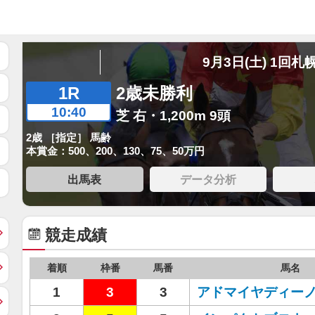
9月3日(土) 1回札
1R
2歳未勝利
10:40
芝 右・1,200m 9頭
2歳 ［指定］ 馬齢
本賞金：500、200、130、75、50万円
出馬表
データ分析
競走成績
着順
枠番
馬番
馬名
1
3
3
アドマイヤディー