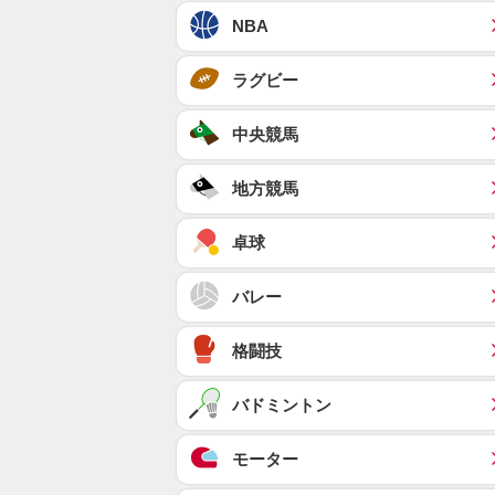
NBA
ラグビー
中央競馬
地方競馬
卓球
バレー
格闘技
バドミントン
モーター