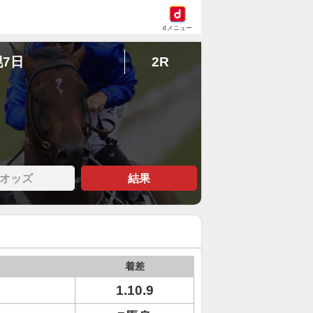
dメニュー
幌7日
2R
オッズ
結果
着差
ノ
1.10.9