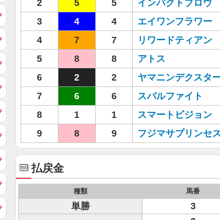
2
5
5
インパクトブロウ
3
4
4
エイワンフラワー
4
7
7
リワードティアン
5
8
8
アトス
6
2
2
ヤマニンデクスタ
7
6
6
スバルファイト
8
1
1
スマートビジョン
9
8
9
フジマサプリンセ
払戻金
種類
馬番
単勝
3