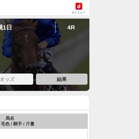
dメニュー
幌1日
4R
オッズ
結果
馬名
 毛色 / 騎手 / 斤量