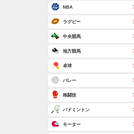
NBA
ラグビー
中央競馬
地方競馬
卓球
バレー
格闘技
バドミントン
モーター