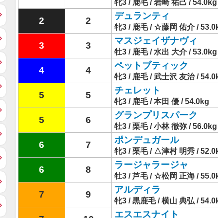
牝3 / 鹿毛 / 岩崎 祐己 / 54.0kg
デュランティ
2
2
牝3 / 鹿毛 / ☆藤岡 佑介 / 53.0
マスジェイザナヴィ
3
3
牡3 / 鹿毛 / 水出 大介 / 53.0kg
ペットブティック
4
4
牝3 / 鹿毛 / 武士沢 友治 / 54.0
チェレット
5
5
牝3 / 鹿毛 / 本田 優 / 54.0kg
グランプリスパーク
5
6
牡3 / 栗毛 / 小林 徹弥 / 56.0kg
ポンデュガール
6
7
牝3 / 栗毛 / △津村 明秀 / 52.0
ラージャラージャ
6
8
牡3 / 芦毛 / ☆松岡 正海 / 55.0
アルディラ
7
9
牝3 / 黒鹿毛 / 横山 典弘 / 54.0
エスエスナイト