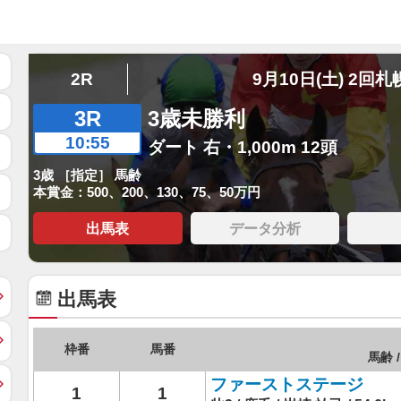
2R
9月10日(土) 2回札
3R
3歳未勝利
10:55
ダート 右・1,000m 12頭
3歳 ［指定］ 馬齢
本賞金：500、200、130、75、50万円
出馬表
データ分析
出馬表
枠番
馬番
馬齢 /
ファーストステージ
1
1