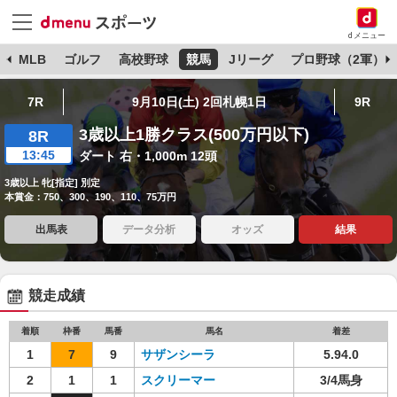
dメニュー
球
MLB
ゴルフ
高校野球
競馬
Jリーグ
プロ野球（2軍）
7R
9月10日(土) 2回札幌1日
9R
3歳以上1勝クラス(500万円以下)
8R
13:45
ダート 右・1,000m 12頭
3歳以上 牝[指定] 別定
本賞金：750、300、190、110、75万円
出馬表
データ分析
オッズ
結果
競走成績
着順
枠番
馬番
馬名
着差
1
7
9
サザンシーラ
5.94.0
2
1
1
スクリーマー
3/4馬身