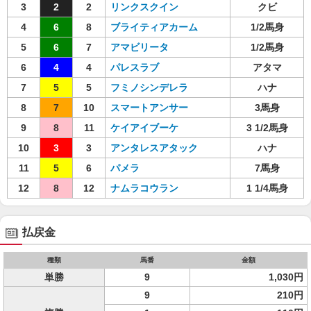
3
2
2
リンクスクイン
クビ
4
6
8
ブライティアカーム
1/2馬身
5
6
7
アマビリータ
1/2馬身
6
4
4
パレスラブ
アタマ
7
5
5
フミノシンデレラ
ハナ
8
7
10
スマートアンサー
3馬身
9
8
11
ケイアイブーケ
3 1/2馬身
10
3
3
アンタレスアタック
ハナ
11
5
6
パメラ
7馬身
12
8
12
ナムラコウラン
1 1/4馬身
払戻金
種類
馬番
金額
単勝
9
1,030円
9
210円