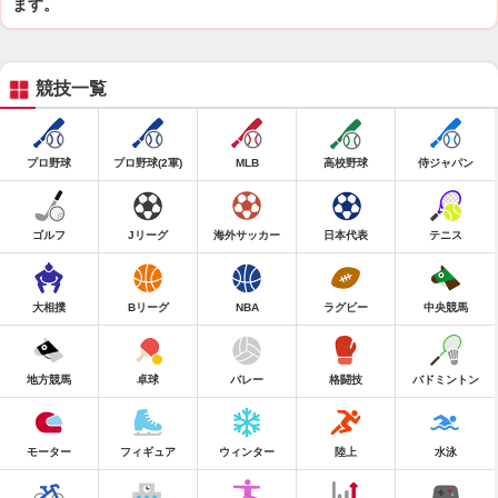
ます。
競技一覧
プロ野球
プロ野球(2軍)
MLB
高校野球
侍ジャパン
ゴルフ
Jリーグ
海外サッカー
日本代表
テニス
大相撲
Bリーグ
NBA
ラグビー
中央競馬
地方競馬
卓球
バレー
格闘技
バドミントン
モーター
フィギュア
ウィンター
陸上
水泳