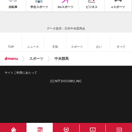
自転車
学生スポーツ
Doスポーツ
ビジネス
eスポーツ
データ提供：日本中央競馬会
TOP
ニュース
天気
スポーツ
占い
すべて
スポーツ
中央競馬
サイトご利用にあたって
(C) NTT DOCOMO, INC.