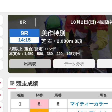
8R
10月2日(日) 4回阪
9R
美作特別
14:15
芝 右・2,000m 8頭
3歳以上 (混合)[指定] ハンデ
本賞金：1,450、580、360、220、145万円
出馬表
データ分析
競走成績
着順
枠番
馬番
馬名
1
8
8
マイティーカラー