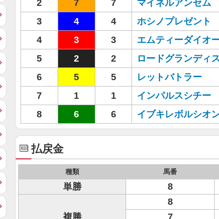
2
7
7
マイネルアンセム
3
4
4
ホシノプレゼント
4
3
3
エムティーダイオ
5
2
2
ロードグランディ
6
5
5
レットバトラー
7
1
1
インパルスシチー
8
6
6
イブキレボルシオ
払戻金
種類
馬番
単勝
8
8
複勝
7