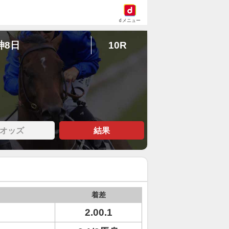
dメニュー
神8日
10R
オッズ
結果
着差
2.00.1