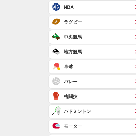
NBA
ラグビー
中央競馬
地方競馬
卓球
バレー
格闘技
バドミントン
モーター