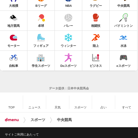
大相撲
Bリーグ
NBA
ラグビー
中央競馬
地方競馬
卓球
バレー
格闘技
バドミントン
モーター
フィギュア
ウィンター
陸上
水泳
自転車
学生スポーツ
Doスポーツ
ビジネス
eスポーツ
データ提供：日本中央競馬会
TOP
ニュース
天気
スポーツ
占い
すべて
スポーツ
中央競馬
サイトご利用にあたって