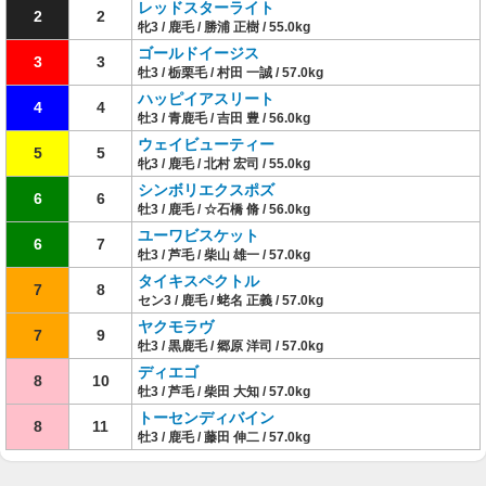
レッドスターライト
2
2
牝3 / 鹿毛 / 勝浦 正樹 / 55.0kg
ゴールドイージス
3
3
牡3 / 栃栗毛 / 村田 一誠 / 57.0kg
ハッピイアスリート
4
4
牡3 / 青鹿毛 / 吉田 豊 / 56.0kg
ウェイビューティー
5
5
牝3 / 鹿毛 / 北村 宏司 / 55.0kg
シンボリエクスポズ
6
6
牡3 / 鹿毛 / ☆石橋 脩 / 56.0kg
ユーワビスケット
6
7
牡3 / 芦毛 / 柴山 雄一 / 57.0kg
タイキスペクトル
7
8
セン3 / 鹿毛 / 蛯名 正義 / 57.0kg
ヤクモラヴ
7
9
牡3 / 黒鹿毛 / 郷原 洋司 / 57.0kg
ディエゴ
8
10
牡3 / 芦毛 / 柴田 大知 / 57.0kg
トーセンディバイン
8
11
牡3 / 鹿毛 / 藤田 伸二 / 57.0kg