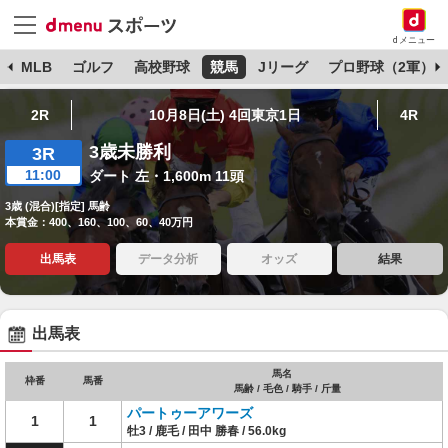
dメニュー
球
MLB
ゴルフ
高校野球
競馬
Jリーグ
プロ野球（2軍）
2R
10月8日(土) 4回東京1日
4R
3歳未勝利
3R
11:00
ダート 左・1,600m 11頭
3歳 (混合)[指定] 馬齢
本賞金：400、160、100、60、40万円
出馬表
データ分析
オッズ
結果
出馬表
馬名
枠番
馬番
馬齢 / 毛色 / 騎手 / 斤量
パートゥーアワーズ
1
1
牡3 / 鹿毛 / 田中 勝春 / 56.0kg