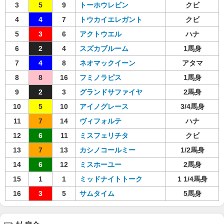
3
5
9
トーホウレビン
クビ
4
4
7
トウカイエレガント
クビ
5
3
6
アクトウエル
ハナ
6
2
4
スズカブルーム
1馬身
7
4
8
ネオマックイーン
アタマ
8
8
16
フミノラピス
1馬身
9
2
3
グランドサファイヤ
2馬身
10
5
10
アイノグレース
3/4馬身
11
7
14
ヴィフォルテ
ハナ
12
6
11
ミスフェリチタ
クビ
13
7
13
カシノコールミー
1/2馬身
14
6
12
ミスホーユー
2馬身
15
1
1
ミッドナイトトーク
1 1/4馬身
16
3
5
サムタイム
5馬身