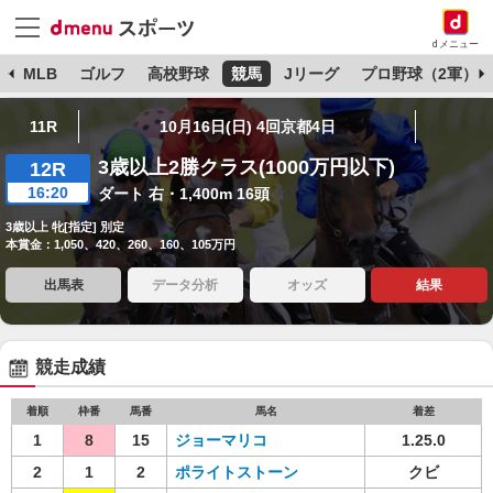
dメニュー
球
MLB
ゴルフ
高校野球
競馬
Jリーグ
プロ野球（2軍）
11R
10月16日(日) 4回京都4日
3歳以上2勝クラス(1000万円以下)
12R
16:20
ダート 右・1,400m 16頭
3歳以上 牝[指定] 別定
本賞金：1,050、420、260、160、105万円
出馬表
データ分析
オッズ
結果
競走成績
着順
枠番
馬番
馬名
着差
1
8
15
ジョーマリコ
1.25.0
2
1
2
ポライトストーン
クビ