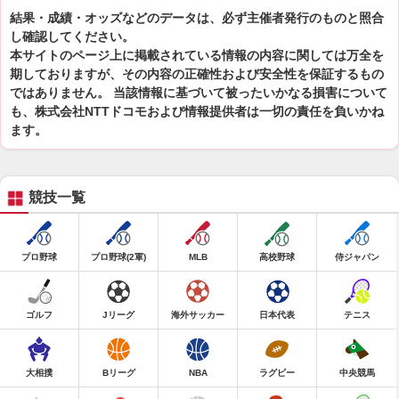
結果・成績・オッズなどのデータは、必ず主催者発行のものと照合
し確認してください。
本サイトのページ上に掲載されている情報の内容に関しては万全を
期しておりますが、その内容の正確性および安全性を保証するもの
ではありません。 当該情報に基づいて被ったいかなる損害について
も、株式会社NTTドコモおよび情報提供者は一切の責任を負いかね
ます。
競技一覧
プロ野球
プロ野球(2軍)
MLB
高校野球
侍ジャパン
ゴルフ
Jリーグ
海外サッカー
日本代表
テニス
大相撲
Bリーグ
NBA
ラグビー
中央競馬