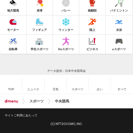
地方競馬
卓球
バレー
格闘技
バドミントン
モーター
フィギュア
ウィンター
陸上
水泳
自転車
学生スポーツ
Doスポーツ
ビジネス
eスポーツ
データ提供：日本中央競馬会
TOP
ニュース
天気
スポーツ
占い
すべて
スポーツ
中央競馬
サイトご利用にあたって
(C) NTT DOCOMO, INC.