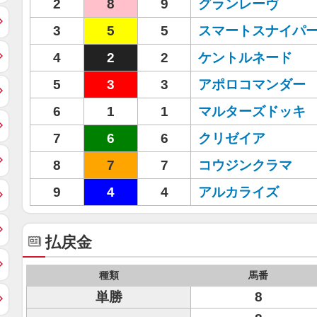
2
8
9
グランレーヴ
3
5
5
スマートスナイパ
4
2
2
ケントルネード
5
3
3
アポロコマンダー
6
1
1
マルターズドッキ
7
6
6
クリゼイア
8
7
7
コウジンクラマ
9
4
4
アルカライズ
払戻金
種類
馬番
単勝
8