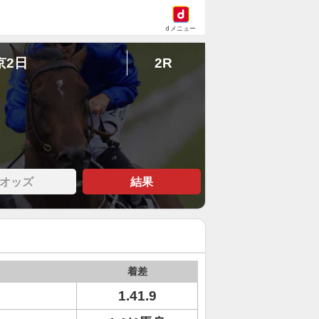
dメニュー
京2日
2R
オッズ
結果
着差
1.41.9