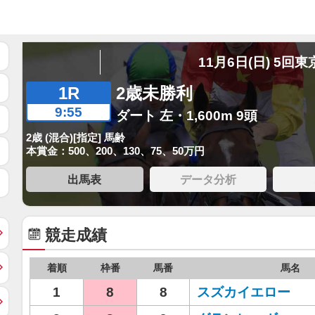
11月6日(日) 5回東
1R
2歳未勝利
9:55
ダート 左・1,600m 9頭
2歳 (混合)[指定] 馬齢
本賞金：500、200、130、75、50万円
出馬表
データ分析
競走成績
着順
枠番
馬番
馬名
1
8
8
スズカイエロー