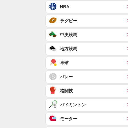
NBA
ラグビー
中央競馬
地方競馬
卓球
バレー
格闘技
バドミントン
モーター