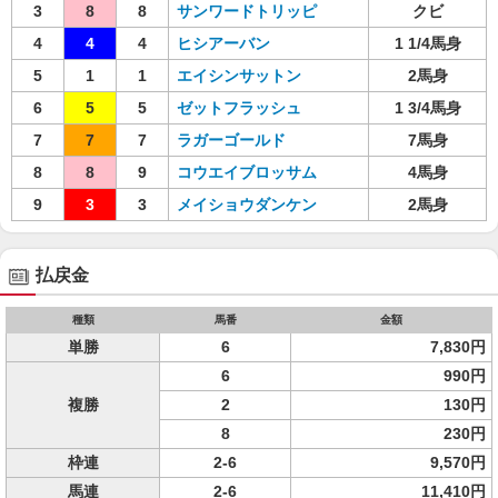
3
8
8
サンワードトリッピ
クビ
4
4
4
ヒシアーバン
1 1/4馬身
5
1
1
エイシンサットン
2馬身
6
5
5
ゼットフラッシュ
1 3/4馬身
7
7
7
ラガーゴールド
7馬身
8
8
9
コウエイブロッサム
4馬身
9
3
3
メイショウダンケン
2馬身
払戻金
種類
馬番
金額
単勝
6
7,830円
6
990円
複勝
2
130円
8
230円
枠連
2-6
9,570円
馬連
2-6
11,410円