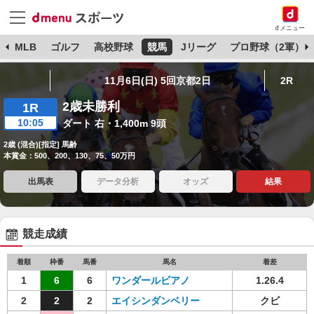
dメニュー
球
MLB
ゴルフ
高校野球
競馬
Jリーグ
プロ野球（2軍）
11月6日(日) 5回京都2日
2R
2歳未勝利
1R
10:05
ダート 右・1,400m 9頭
2歳 (混合)[指定] 馬齢
本賞金：500、200、130、75、50万円
出馬表
データ分析
オッズ
結果
競走成績
着順
枠番
馬番
馬名
着差
1
6
6
ワンダールビアノ
1.26.4
2
2
2
エイシンダンベリー
クビ