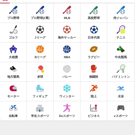
プロ野球
プロ野球(2軍)
MLB
高校野球
侍ジャパン
ゴルフ
Jリーグ
海外サッカー
日本代表
テニス
大相撲
Bリーグ
NBA
ラグビー
中央競馬
地方競馬
卓球
バレー
格闘技
バドミントン
モーター
フィギュア
ウィンター
陸上
水泳
自転車
学生スポーツ
Doスポーツ
ビジネス
eスポーツ