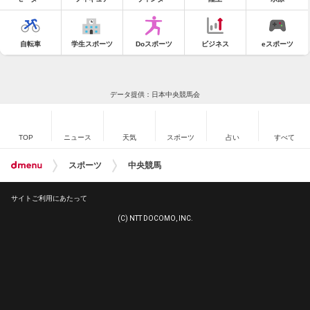
自転車
学生スポーツ
Doスポーツ
ビジネス
eスポーツ
データ提供：日本中央競馬会
TOP
ニュース
天気
スポーツ
占い
すべて
スポーツ
中央競馬
サイトご利用にあたって
(C) NTT DOCOMO, INC.