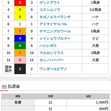
3
3
3
ゲットアウト
1馬身
4
5
5
コクシムソウ
1/2馬身
5
5
6
タガノエスペランサ
ハナ
6
1
1
アドマイヤスバル
ハナ
7
7
9
ヤマニングロワール
5馬身
8
4
4
メイショウブルドー
クビ
9
6
8
ハシレボス
大差
10
7
10
マルカシリウス
4馬身
11
8
12
カシノハーバー
大差
競争
2
2
ワンダールビアノ
除外
払戻金
種類
馬番
金額
単勝
11
1,400円
11
300円