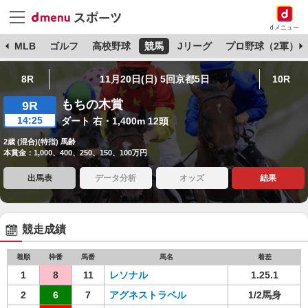
dメニュー
球
MLB
ゴルフ
高校野球
競馬
Jリーグ
プロ野球（2軍）
8R
11月20日(日) 5回京都5日
10R
もちの木賞
9R
14:25
ダート 右・1,400m 12頭
2歳 (混合)(特指) 馬齢
本賞金：1,000、400、250、150、100万円
出馬表
データ分析
オッズ
結果
競走成績
着順
枠番
馬番
馬名
着差
1
8
11
レソナル
1.25.1
2
6
7
アグネストラベル
1/2馬身