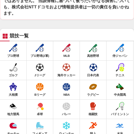
ではありません。 当該情報に基づいて被ったいかなる損害について
も、株式会社NTTドコモおよび情報提供者は一切の責任を負いかね
ます。
競技一覧
プロ野球
プロ野球(2軍)
MLB
高校野球
侍ジャパン
ゴルフ
Jリーグ
海外サッカー
日本代表
テニス
大相撲
Bリーグ
NBA
ラグビー
中央競馬
地方競馬
卓球
バレー
格闘技
バドミントン
モーター
フィギュア
ウィンター
陸上
水泳